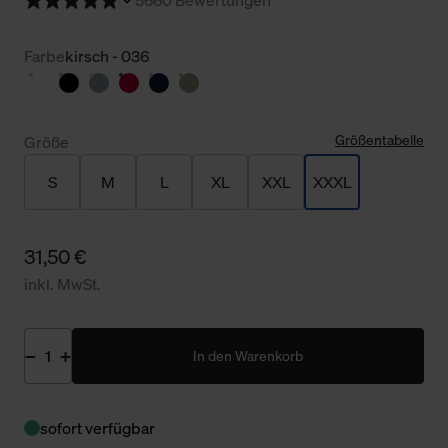
Farbe
kirsch - 036
Größentabelle
Größe
S
M
L
XL
XXL
XXXL
31,50 €
inkl. MwSt.
In den Warenkorb
sofort verfügbar