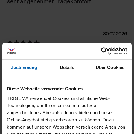
sehr angenehmer Tragekomfort
30.07.2026
5
Das Shirt ist ideal für warme Sommertage
Zustimmung
Details
Über Cookies
29.07.2026
Diese Webseite verwendet Cookies
5
TRIGEMA verwendet Cookies und ähnliche Web-
Technologien, um Ihnen ein optimal auf Sie
Passt - im wahrsten Sinne des Wortes.
zugeschnittenes Einkaufserlebnis bieten und unser
Online-Angebot stetig verbessern zu können. Dazu
kommen auf unseren Webseiten verschiedene Arten von