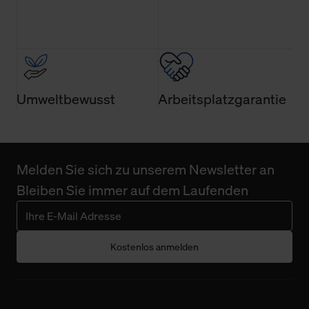
Wirkung für die Zukunft widerrufen. Der Widerruf der
Einwilligung hat jedoch keine Auswirkung auf die
bisherigen Einstellungen und die damit verbundene
Verwendung der Cookies sowie die bis zum Zeitpunkt der
Änderung gesammelten Daten.
Umweltbewusst
Arbeitsplatzgarantie
Weitere Informationen über Cookies und Web-
Technologien sowie die Nutzung Ihrer persönlichen Daten
finden Sie in unserer Datenschutzerklärung.
Melden Sie sich zu unserem Newsletter an
Bleiben Sie immer auf dem Laufenden
Kostenlos anmelden