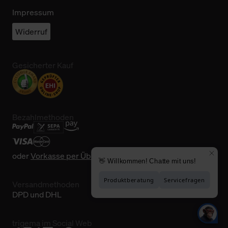
Impressum
Widerruf
Gesicherter Kauf
Bezahlmethoden
oder
Vorkasse per Überweisung
Versandmethoden
DPD und DHL
trigema im Social Web