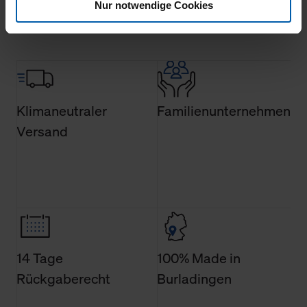
Nur notwendige Cookies
Klicken Sie auf "Alle erlauben", damit wir alle Cookies
und Web-Technologien für Ihr personalisiertes
Einkaufserlebnis verwenden dürfen. Über die jeweiligen
Schaltflächen können Sie die Arten der Cookies selbst
festlegen, die Sie erlauben oder ablehnen möchten und
dies mit einem Klick auf „Auswahl erlauben“ bestätigen.
Klimaneutraler
Familienunternehmen
Fall Sie nur die notwendigen Cookies erlauben möchten,
Versand
verwenden wir lediglich die erwähnten technisch
erforderlichen Cookies.
Über den Reiter „Details“ erfahren Sie weiterführende
Informationen über die jeweiligen Cookies und ihren
Verwendungszweck. Bei „Über Cookies“ können Sie
allgemeine Informationen über Cookies einsehen. Über
den Menüpunkt „Datenschutzeinstellungen“ können Sie
14 Tage
100% Made in
jederzeit Ihre Einwilligungserklärung anpassen. Ihre
Rückgaberecht
Burladingen
Einwilligung ist grundsätzlich freiwillig, für die Nutzung
der Webseite nicht erforderlich und kann jederzeit mit