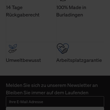
Einwilligung ist grundsätzlich freiwillig, für die Nutzung
14 Tage
100% Made in
der Webseite nicht erforderlich und kann jederzeit mit
Rückgaberecht
Burladingen
Wirkung für die Zukunft widerrufen. Der Widerruf der
Einwilligung hat jedoch keine Auswirkung auf die
bisherigen Einstellungen und die damit verbundene
Verwendung der Cookies sowie die bis zum Zeitpunkt der
Änderung gesammelten Daten.
Weitere Informationen über Cookies und Web-
Technologien sowie die Nutzung Ihrer persönlichen Daten
Umweltbewusst
Arbeitsplatzgarantie
finden Sie in unserer Datenschutzerklärung.
Melden Sie sich zu unserem Newsletter an
Bleiben Sie immer auf dem Laufenden