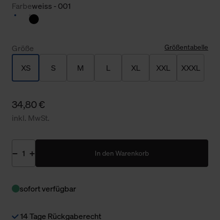
Farbe
weiss - 001
Größentabelle
Größe
XS
S
M
L
XL
XXL
XXXL
34,80 €
inkl. MwSt.
In den Warenkorb
sofort verfügbar
14 Tage Rückgaberecht