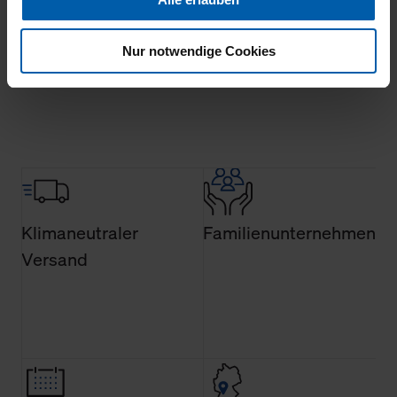
Ihnen auch außerhalb unserer Webseiten ausgewählte
Werbung anzeigen zu können.
Nur notwendige Cookies
Mehr laden
Klicken Sie auf "Alle erlauben", damit wir alle Cookies
und Web-Technologien für Ihr personalisiertes
Einkaufserlebnis verwenden dürfen. Über die jeweiligen
Schaltflächen können Sie die Arten der Cookies selbst
festlegen, die Sie erlauben oder ablehnen möchten und
dies mit einem Klick auf „Auswahl erlauben“ bestätigen.
Fall Sie nur die notwendigen Cookies erlauben möchten,
verwenden wir lediglich die erwähnten technisch
Klimaneutraler
Familienunternehmen
erforderlichen Cookies.
Versand
Über den Reiter „Details“ erfahren Sie weiterführende
Informationen über die jeweiligen Cookies und ihren
Verwendungszweck. Bei „Über Cookies“ können Sie
allgemeine Informationen über Cookies einsehen. Über
den Menüpunkt „Datenschutzeinstellungen“ können Sie
jederzeit Ihre Einwilligungserklärung anpassen. Ihre