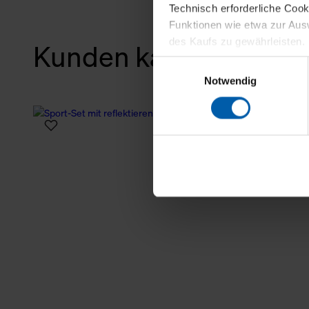
Technisch erforderliche Coo
Funktionen wie etwa zur Aus
des Kaufs zu gewährleisten.
Kunden kauften auch
Einwilligungsauswahl
Für die Darstellung personali
Notwendig
sowie für Marketing-, Stati
personenbezogene Information
Marketingpartner, um Ihnen
Klicken Sie auf "Alle erlaube
verwenden dürfen. Über die j
oder ablehnen möchten und di
erlauben möchten, verwenden 
Über den Reiter „Details“ erf
Verwendungszweck. Bei „Über
Menüpunkt „Datenschutzeinste
grundsätzlich freiwillig, für 
widerrufen. Der Widerruf der 