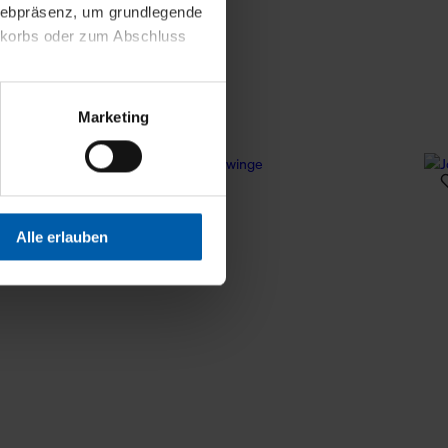
 Webpräsenz, um grundlegende
nkorbs oder zum Abschluss
altens und Ihres Profils
Marketing
Webpräsenz speichern wir
 etwa unsere
en zu können.
isiertes Einkaufserlebnis
Alle erlauben
festlegen, die Sie erlauben
 nur die notwendigen Cookies
es und ihren
einsehen. Über den
en. Ihre Einwilligung ist
 Wirkung für die Zukunft
tellungen und die damit