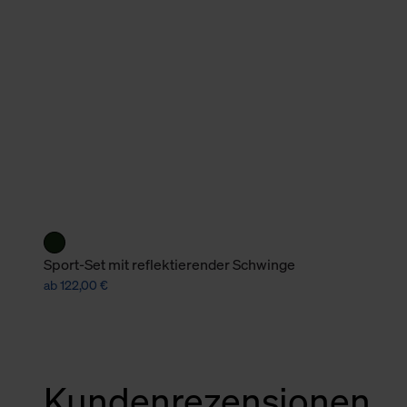
verbundene Verwendung der 
Weitere Informationen über C
unserer Datenschutzerklärun
Sport-Set mit reflektierender Schwinge
ab 122,00 €
Kundenrezensionen