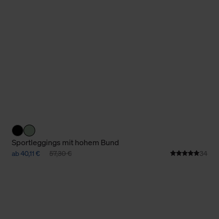
Cookies sowie die bis zum Zeitpunkt der Änderung gesammelte
ookies und Web-Technologien sowie die Nutzung Ihrer persönlic
g.
Sportleggings mit hohem Bund
ab 40,11 €
57,30 €
34