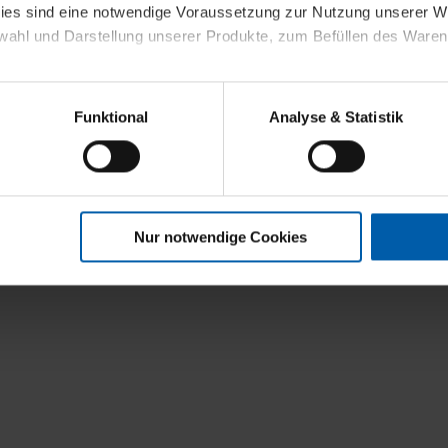
kies sind eine notwendige Voraussetzung zur Nutzung unserer
wahl und Darstellung unserer Produkte, zum Befüllen des Ware
sierter Angebote, Anzeigen und Inhalte aufgrund Ihres Nutzerverh
Funktional
Analyse & Statistik
stik- und Tracking-Zwecke zur Analyse und Optimierung unserer 
en. Diese übermitteln wir in anonymisierter Form an Dritte wie
 auch außerhalb unserer Webseiten ausgewählte Werbung anzeig
n", damit wir alle Cookies und Web-Technologien für Ihr personal
Nur notwendige Cookies
eweiligen Schaltflächen können Sie die Arten der Cookies selbst 
es mit einem Klick auf „Auswahl erlauben“ bestätigen. Fall Sie
wir lediglich die erwähnten technisch erforderlichen Cookies.
ahren Sie weiterführende Informationen über die jeweiligen Cooki
 Cookies“ können Sie allgemeine Informationen über Cookies 
llungen“ können Sie jederzeit Ihre Einwilligungserklärung anpass
die Nutzung der Webseite nicht erforderlich und kann jederzeit mit
Einwilligung hat jedoch keine Auswirkung auf die bisherigen Eins