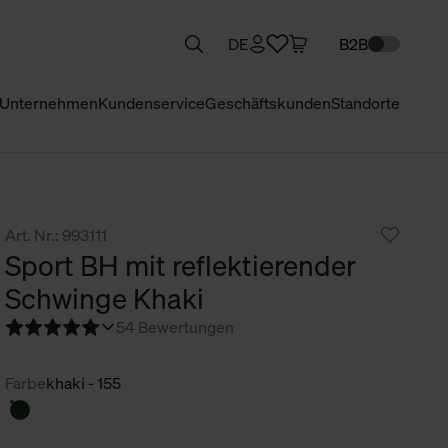
DE
B2B
Unternehmen
Kundenservice
Geschäftskunden
Standorte
Art. Nr.: 993111
Sport BH mit reflektierender
Schwinge Khaki
5
4 Bewertungen
Farbe
khaki - 155