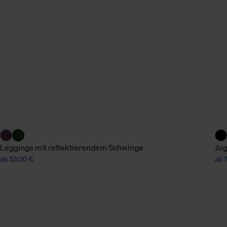
n Daten.
hen Daten finden Sie in
Leggings mit reflektierendem Schwinge
Jog
ab 53,00 €
ab 