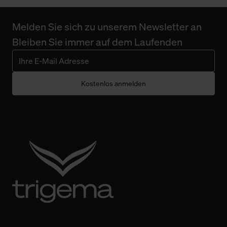
Änderung gesammelten Daten.
Melden Sie sich zu unserem Newsletter an
Weitere Informationen über Cookies und Web-
Bleiben Sie immer auf dem Laufenden
Technologien sowie die Nutzung Ihrer persönlichen Daten
finden Sie in unserer Datenschutzerklärung.
Kostenlos anmelden