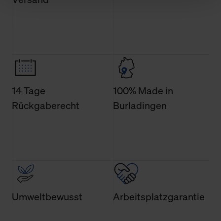
Schaltflächen können Sie die Arten der Cookies selbst
festlegen, die Sie erlauben oder ablehnen möchten und
dies mit einem Klick auf „Auswahl erlauben“ bestätigen.
Fall Sie nur die notwendigen Cookies erlauben möchten,
verwenden wir lediglich die erwähnten technisch
erforderlichen Cookies.
Über den Reiter „Details“ erfahren Sie weiterführende
14 Tage
100% Made in
Informationen über die jeweiligen Cookies und ihren
Rückgaberecht
Burladingen
Verwendungszweck. Bei „Über Cookies“ können Sie
allgemeine Informationen über Cookies einsehen. Über
den Menüpunkt „Datenschutzeinstellungen“ können Sie
jederzeit Ihre Einwilligungserklärung anpassen. Ihre
Einwilligung ist grundsätzlich freiwillig, für die Nutzung
der Webseite nicht erforderlich und kann jederzeit mit
Wirkung für die Zukunft widerrufen. Der Widerruf der
Einwilligung hat jedoch keine Auswirkung auf die
Umweltbewusst
Arbeitsplatzgarantie
bisherigen Einstellungen und die damit verbundene
Verwendung der Cookies sowie die bis zum Zeitpunkt der