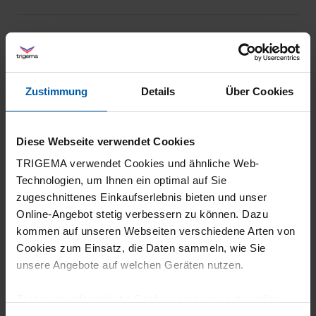
07.07.2026
5
Zustimmung
Details
Über Cookies
Zwar ziemlich eng beim Anziehen, aber dafür
habe ich auch mit großem Busen wirklich
Halt. Damit werde ich auch laufen gehen
Diese Webseite verwendet Cookies
können.
TRIGEMA verwendet Cookies und ähnliche Web-
Technologien, um Ihnen ein optimal auf Sie
zugeschnittenes Einkaufserlebnis bieten und unser
Online-Angebot stetig verbessern zu können. Dazu
kommen auf unseren Webseiten verschiedene Arten von
17.06.2026
Cookies zum Einsatz, die Daten sammeln, wie Sie
5
unsere Angebote auf welchen Geräten nutzen.
Gute Qualität ,gute Passform
Technisch erforderliche Cookies sind eine notwendige
Voraussetzung zur Nutzung unserer Webpräsenz, um