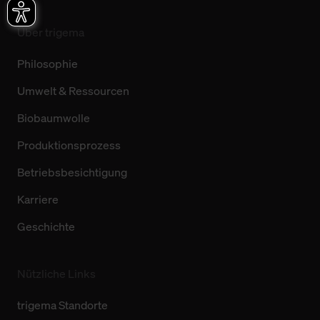
Über trigema
Philosophie
Umwelt & Ressourcen
Biobaumwolle
Produktionsprozess
Betriebsbesichtigung
Karriere
Geschichte
Nützliche Links
trigema Standorte