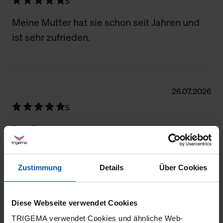
5
Meine Mutter hat sie schon seit Jahren und
ist sehr zufrieden.
26.07.2026
5
Das Produkt ist wie erwartet aus
hochwertigem Material hergestellt und passt
perfekt.
Zustimmung
Details
Über Cookies
Diese Webseite verwendet Cookies
18.07.2026
TRIGEMA verwendet Cookies und ähnliche Web-