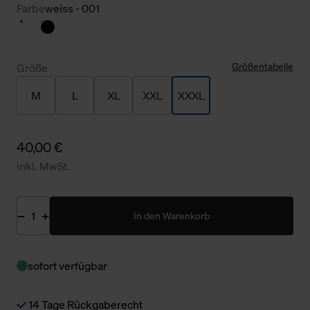
Farbe
weiss - 001
Größentabelle
Größe
M
L
XL
XXL
XXXL
40,00 €
inkl. MwSt.
In den Warenkorb
sofort verfügbar
14 Tage Rückgaberecht