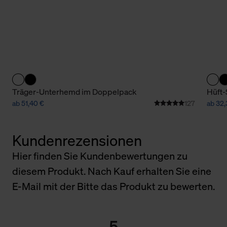
Träger-Unterhemd im Doppelpack
Hüft-
ab 51,40 €
127
ab 32,
Kundenrezensionen
Hier finden Sie Kundenbewertungen zu
diesem Produkt. Nach Kauf erhalten Sie eine
E-Mail mit der Bitte das Produkt zu bewerten.
5