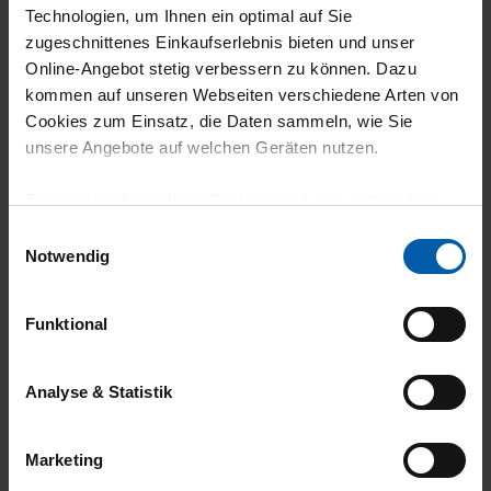
5
Technologien, um Ihnen ein optimal auf Sie
zugeschnittenes Einkaufserlebnis bieten und unser
Sehr gute Qualität und perfekter Sitz am
Online-Angebot stetig verbessern zu können. Dazu
Bündchen und den Beinabschlüssen
kommen auf unseren Webseiten verschiedene Arten von
Cookies zum Einsatz, die Daten sammeln, wie Sie
unsere Angebote auf welchen Geräten nutzen.
Technisch erforderliche Cookies sind eine notwendige
08.07.2026
Voraussetzung zur Nutzung unserer Webpräsenz, um
Einwilligungsauswahl
4
grundlegende Funktionen wie etwa zur Auswahl und
Notwendig
Darstellung unserer Produkte, zum Befüllen des
Sehr gute Qualität, leider sind die
Warenkorbs oder zum Abschluss des Kaufs zu
Beingummi etwas eng, deshalb nur 4 Sterne
Funktional
gewährleisten.
Für die Darstellung personalisierter Angebote, Anzeigen
Analyse & Statistik
und Inhalte aufgrund Ihres Nutzerverhaltens und Ihres
Profils sowie für Marketing-, Statistik- und Tracking-
30.06.2026
Marketing
Zwecke zur Analyse und Optimierung unserer
5
Webpräsenz speichern wir personenbezogene