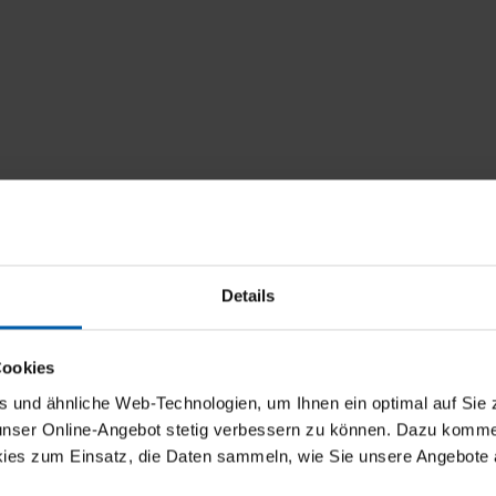
h ‘Legendary’ motorbike
T-shirt with adventurous deer 
Details
from 41,00 €
Cookies
und ähnliche Web-Technologien, um Ihnen ein optimal auf Sie 
 unser Online-Angebot stetig verbessern zu können. Dazu komm
New
ies zum Einsatz, die Daten sammeln, wie Sie unsere Angebote 