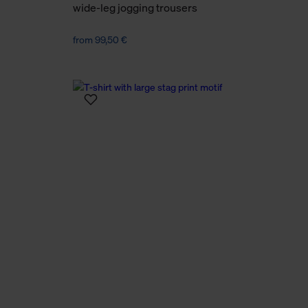
wide-leg jogging trousers
from 99,50 €