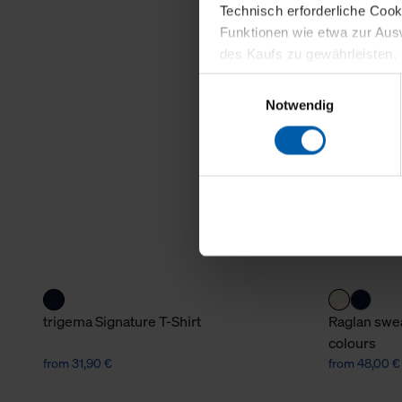
Technisch erforderliche Coo
Funktionen wie etwa zur Aus
des Kaufs zu gewährleisten.
Einwilligungsauswahl
Für die Darstellung personali
Notwendig
sowie für Marketing-, Stati
personenbezogene Information
Marketingpartner, um Ihnen
Klicken Sie auf "Alle erlaube
verwenden dürfen. Über die j
oder ablehnen möchten und di
erlauben möchten, verwenden 
Über den Reiter „Details“ erf
trigema Signature T-Shirt
Raglan swea
Verwendungszweck. Bei „Über
colours
Menüpunkt „Datenschutzeinste
from 31,90 €
from 48,00 €
grundsätzlich freiwillig, für 
widerrufen. Der Widerruf der 