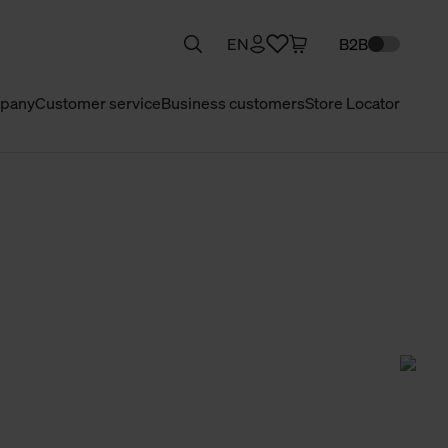
EN
B2B
pany
Customer service
Business customers
Store Locator