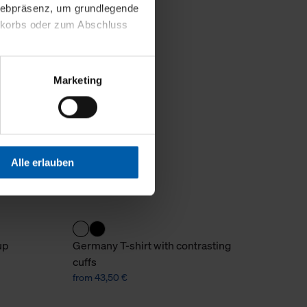
 Webpräsenz, um grundlegende
nkorbs oder zum Abschluss
altens und Ihres Profils
Marketing
Webpräsenz speichern wir
 etwa unsere
en zu können.
isiertes Einkaufserlebnis
Alle erlauben
festlegen, die Sie erlauben
 nur die notwendigen Cookies
es und ihren
up
Germany T-shirt with contrasting
einsehen. Über den
cuffs
en. Ihre Einwilligung ist
from 43,50 €
 Wirkung für die Zukunft
tellungen und die damit