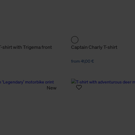
-shirt with Trigema front
Captain Charly T-shirt
from 41,00 €
New