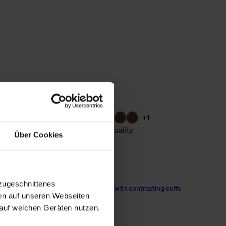
+1
motif
T-shirt in piqué quality
Über Cookies
from 37,90 €
zugeschnittenes
en auf unseren Webseiten
New
auf welchen Geräten nutzen.