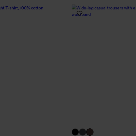
Cookies sowie die bis zum Zeitpunkt der Änderung gesammelte
ookies und Web-Technologien sowie die Nutzung Ihrer persönlic
g.