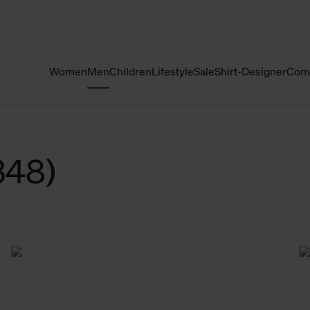
Women
Men
Children
Lifestyle
Sale
Shirt-Designer
Com
348)