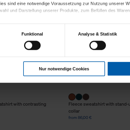
kies sind eine notwendige Voraussetzung zur Nutzung unserer
wahl und Darstellung unserer Produkte, zum Befüllen des Ware
sierter Angebote, Anzeigen und Inhalte aufgrund Ihres Nutzerverh
Funktional
Analyse & Statistik
stik- und Tracking-Zwecke zur Analyse und Optimierung unserer 
en. Diese übermitteln wir in anonymisierter Form an Dritte wie
 auch außerhalb unserer Webseiten ausgewählte Werbung anzeig
n", damit wir alle Cookies und Web-Technologien für Ihr personal
Nur notwendige Cookies
eweiligen Schaltflächen können Sie die Arten der Cookies selbst 
es mit einem Klick auf „Auswahl erlauben“ bestätigen. Fall Sie
wir lediglich die erwähnten technisch erforderlichen Cookies.
ahren Sie weiterführende Informationen über die jeweiligen Cooki
tshirt with contrasting
Fleece sweatshirt with stand-
 Cookies“ können Sie allgemeine Informationen über Cookies 
collar
llungen“ können Sie jederzeit Ihre Einwilligungserklärung anpass
from 86,00 €
die Nutzung der Webseite nicht erforderlich und kann jederzeit mit
Einwilligung hat jedoch keine Auswirkung auf die bisherigen Eins