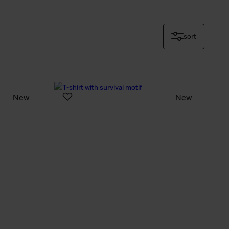
sort
New
New