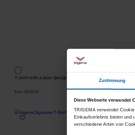
T-shirt with a deer design
T-shirt wit
Zustimmung
print
from 43,50 €
from 43,50 €
Diese Webseite verwendet 
TRIGEMA verwendet Cookies 
Einkaufserlebnis bieten und
verschiedene Arten von Cook