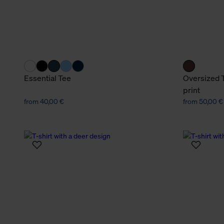
Essential Tee
Oversized T
print
from 40,00 €
from 50,00 €