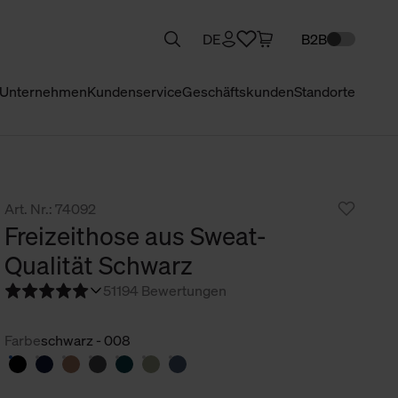
DE
B2B
Unternehmen
Kundenservice
Geschäftskunden
Standorte
Art. Nr.: 74092
Freizeithose aus Sweat-
Qualität Schwarz
5
1194 Bewertungen
Farbe
schwarz - 008