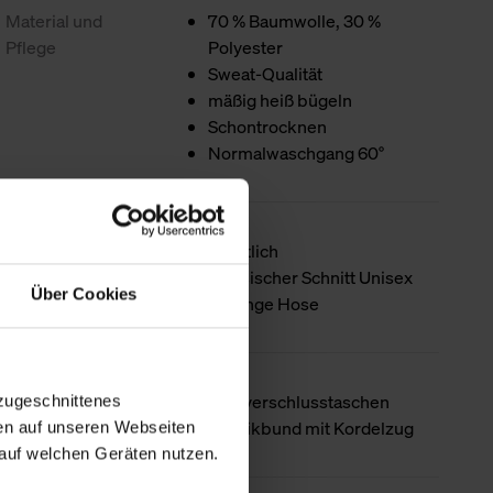
Material und
70 % Baumwolle, 30 %
Pflege
Polyester
Sweat-Qualität
mäßig heiß bügeln
Schontrocknen
Normalwaschgang 60°
Passform
Sportlich
Klassischer Schnitt Unisex
Über Cookies
1/1 lange Hose
Produktdetails
Reißverschlusstaschen
zugeschnittenes
Elastikbund mit Kordelzug
en auf unseren Webseiten
auf welchen Geräten nutzen.