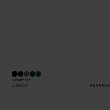
Sweathose
ab 89,00 €
349