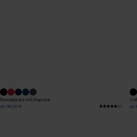
Sweatjacke mit Kapuze
Col
ab 146,20 €
64
ab 