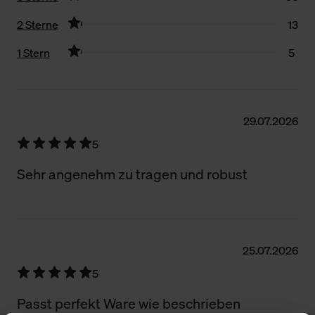
2 Sterne
13
1 Stern
5
Filter zurücksetzen
29.07.2026
5
Sehr angenehm zu tragen und robust
25.07.2026
5
Passt perfekt Ware wie beschrieben