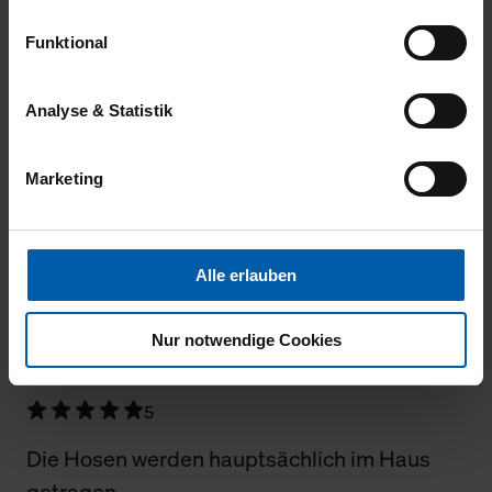
passen sauber und die ganze Hose bleibt
Warenkorbs oder zum Abschluss des Kaufs zu
Funktional
gewährleisten.
auch nach dem waschen in Form! Gute
Qualität, hat leider auch ihren Preis, deshalb
Für die Darstellung personalisierter Angebote, Anzeigen
Analyse & Statistik
auch von meiner Seite, eine klare
und Inhalte aufgrund Ihres Nutzerverhaltens und Ihres
Kaufempfehlung! In Zukunft, werden wir
Profils sowie für Marketing-, Statistik- und Tracking-
Marketing
Zwecke zur Analyse und Optimierung unserer
weiterhin bei Trigema bleiben, weil solch eine
Webpräsenz speichern wir personenbezogene
Qualität, leider heutzutage nur noch schwer
Informationen. Diese übermitteln wir in anonymisierter
zu finden ist!
Form an Dritte wie etwa unsere Marketingpartner, um
Alle erlauben
Ihnen auch außerhalb unserer Webseiten ausgewählte
Werbung anzeigen zu können.
Nur notwendige Cookies
Klicken Sie auf "Alle erlauben", damit wir alle Cookies
16.07.2026
und Web-Technologien für Ihr personalisiertes
5
Einkaufserlebnis verwenden dürfen. Über die jeweiligen
Schaltflächen können Sie die Arten der Cookies selbst
Die Hosen werden hauptsächlich im Haus
festlegen, die Sie erlauben oder ablehnen möchten und
getragen.