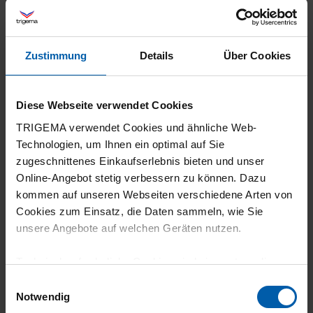
Zustimmung
Details
Über Cookies
23.07.2026
5
Diese Webseite verwendet Cookies
Sehr gute Qualität, war für meine Frau ein
TRIGEMA verwendet Cookies und ähnliche Web-
wenig zu lang, würde mir im Online Shop
Technologien, um Ihnen ein optimal auf Sie
mehr Infos zu den Größen wünschen
zugeschnittenes Einkaufserlebnis bieten und unser
Online-Angebot stetig verbessern zu können. Dazu
kommen auf unseren Webseiten verschiedene Arten von
Cookies zum Einsatz, die Daten sammeln, wie Sie
unsere Angebote auf welchen Geräten nutzen.
22.07.2026
4
Technisch erforderliche Cookies sind eine notwendige
Voraussetzung zur Nutzung unserer Webpräsenz, um
Einwilligungsauswahl
Die Trigema Hose DELUXE Baumwolle macht
grundlegende Funktionen wie etwa zur Auswahl und
Notwendig
einen sehr gut verarbeiteten Eindruck! Nähte
Darstellung unserer Produkte, zum Befüllen des