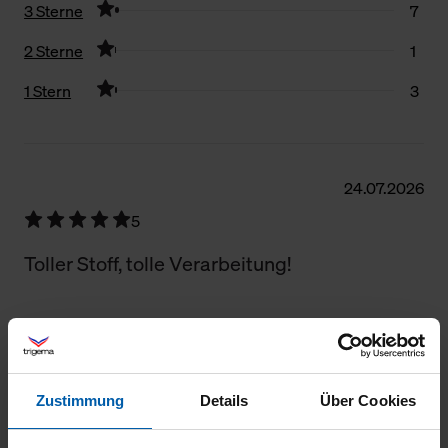
3 Sterne
7
2 Sterne
1
1 Stern
3
Filter zurücksetzen
24.07.2026
5
Toller Stoff, tolle Verarbeitung!
11.07.2026
Zustimmung
Details
Über Cookies
5
Qualität und Passform perfekt