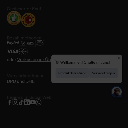
Gesicherter Kauf
Bezahlmethoden
oder
Vorkasse per Überweisung
Versandmethoden
DPD und DHL
trigema im Social Web