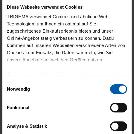
Diese Webseite verwendet Cookies
TRIGEMA verwendet Cookies und ähnliche Web-
Technologien, um Ihnen ein optimal auf Sie
zugeschnittenes Einkaufserlebnis bieten und unser
11.07.2026
Online-Angebot stetig verbessern zu können. Dazu
5
kommen auf unseren Webseiten verschiedene Arten von
Cookies zum Einsatz, die Daten sammeln, wie Sie
Produkt-Qualität, Passform, Farbe alles
unsere Angebote auf welchen Geräten nutzen.
TOPP ! Hinweis: Größen passen zu schlanken
Figuren, sonst eine Nummer größer wählen.
Technisch erforderliche Cookies sind eine notwendige
Voraussetzung zur Nutzung unserer Webpräsenz, um
Einwilligungsauswahl
grundlegende Funktionen wie etwa zur Auswahl und
Notwendig
Darstellung unserer Produkte, zum Befüllen des
Warenkorbs oder zum Abschluss des Kaufs zu
09.07.2026
Funktional
gewährleisten.
5
Für die Darstellung personalisierter Angebote, Anzeigen
Analyse & Statistik
Passgenau, toller Stoff und Farbe
und Inhalte aufgrund Ihres Nutzerverhaltens und Ihres