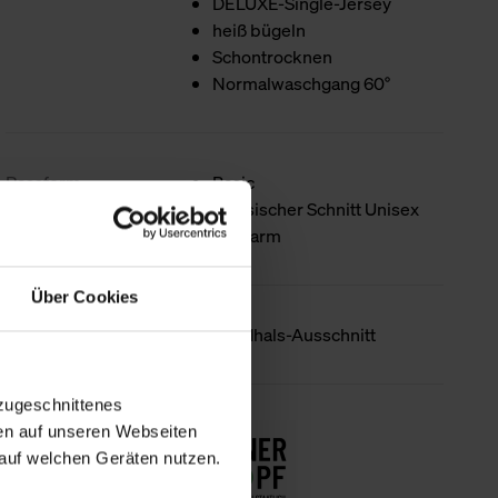
DELUXE-Single-Jersey
heiß bügeln
Schontrocknen
Normalwaschgang 60°
Passform
Basic
Klassischer Schnitt Unisex
Halbarm
Über Cookies
Produktdetails
Rundhals-Ausschnitt
zugeschnittenes
Nachhaltigkeit
en auf unseren Webseiten
auf welchen Geräten nutzen.