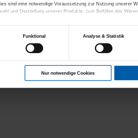
kies sind eine notwendige Voraussetzung zur Nutzung unserer
wahl und Darstellung unserer Produkte, zum Befüllen des Ware
sierter Angebote, Anzeigen und Inhalte aufgrund Ihres Nutzerverh
Funktional
Analyse & Statistik
stik- und Tracking-Zwecke zur Analyse und Optimierung unserer 
en. Diese übermitteln wir in anonymisierter Form an Dritte wie
 auch außerhalb unserer Webseiten ausgewählte Werbung anzeig
n", damit wir alle Cookies und Web-Technologien für Ihr personal
Nur notwendige Cookies
eweiligen Schaltflächen können Sie die Arten der Cookies selbst 
es mit einem Klick auf „Auswahl erlauben“ bestätigen. Fall Sie
wir lediglich die erwähnten technisch erforderlichen Cookies.
ahren Sie weiterführende Informationen über die jeweiligen Cooki
 Cookies“ können Sie allgemeine Informationen über Cookies 
llungen“ können Sie jederzeit Ihre Einwilligungserklärung anpass
die Nutzung der Webseite nicht erforderlich und kann jederzeit mit
Einwilligung hat jedoch keine Auswirkung auf die bisherigen Eins