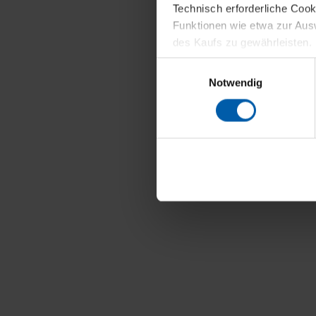
Technisch erforderliche Coo
Funktionen wie etwa zur Aus
des Kaufs zu gewährleisten.
Einwilligungsauswahl
Für die Darstellung personali
Notwendig
sowie für Marketing-, Stati
personenbezogene Information
Marketingpartner, um Ihnen
Klicken Sie auf "Alle erlaube
verwenden dürfen. Über die j
oder ablehnen möchten und di
erlauben möchten, verwenden 
Über den Reiter „Details“ erf
Verwendungszweck. Bei „Über
Menüpunkt „Datenschutzeinste
grundsätzlich freiwillig, für 
widerrufen. Der Widerruf der 