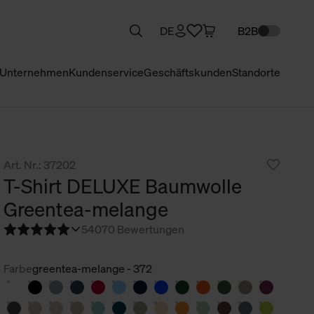
DE
B2B
Unternehmen
Kundenservice
Geschäftskunden
Standorte
Art. Nr.: 37202
T-Shirt DELUXE Baumwolle
Greentea-melange
5
4070 Bewertungen
Farbe
greentea-melange - 372