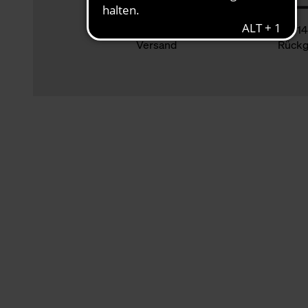
Klimaneutraler
14
Versand
Rückg