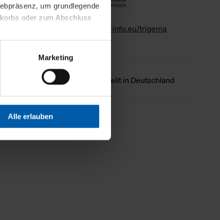
 Webpräsenz, um grundlegende
nkorbs oder zum Abschluss
www.gk-info.eu/trigema
altens und Ihres Profils
Marketing
Webpräsenz speichern wir
 etwa unsere
Ursprungsland
Hergestellt in Deutschland
en zu können.
isiertes Einkaufserlebnis
Alle erlauben
Weniger Details
festlegen, die Sie erlauben
 nur die notwendigen Cookies
es und ihren
einsehen. Über den
en. Ihre Einwilligung ist
 Wirkung für die Zukunft
tellungen und die damit