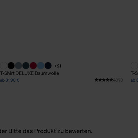
+21
T-Shirt DELUXE Baumwolle
T-S
ab 31,90 €
4070
ab 
er Bitte das Produkt zu bewerten.