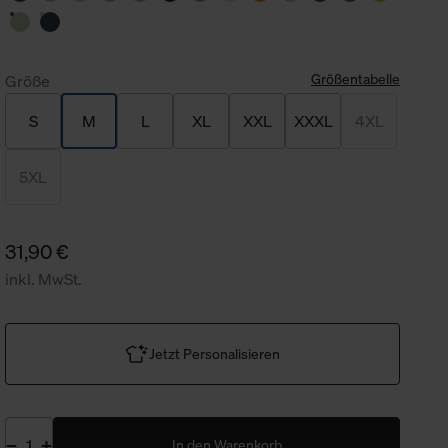
Größentabelle
Größe
S
M
L
XL
XXL
XXXL
4XL
5XL
31,90 €
inkl. MwSt.
Jetzt Personalisieren
In den Warenkorb