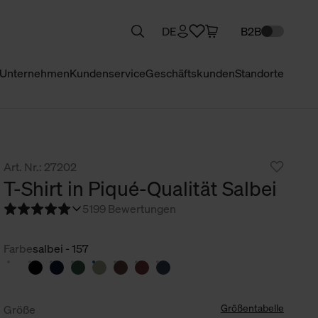
DE
B2B
Unternehmen
Kundenservice
Geschäftskunden
Standorte
Art. Nr.: 27202
T-Shirt in Piqué-Qualität Salbei
5
199 Bewertungen
Farbe
salbei - 157
Größentabelle
Größe