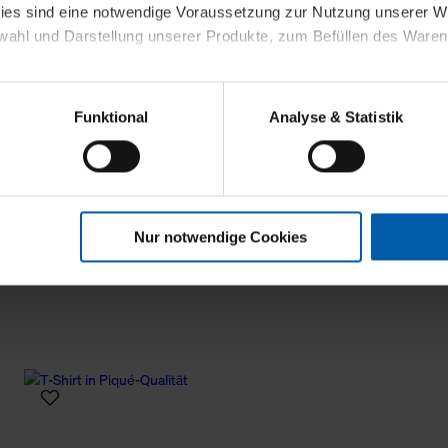
kies sind eine notwendige Voraussetzung zur Nutzung unserer
wahl und Darstellung unserer Produkte, zum Befüllen des Ware
sierter Angebote, Anzeigen und Inhalte aufgrund Ihres Nutzerverh
Funktional
Analyse & Statistik
stik- und Tracking-Zwecke zur Analyse und Optimierung unserer 
en. Diese übermitteln wir in anonymisierter Form an Dritte wie
 auch außerhalb unserer Webseiten ausgewählte Werbung anzeig
n", damit wir alle Cookies und Web-Technologien für Ihr personal
Nur notwendige Cookies
eweiligen Schaltflächen können Sie die Arten der Cookies selbst 
es mit einem Klick auf „Auswahl erlauben“ bestätigen. Fall Sie
wir lediglich die erwähnten technisch erforderlichen Cookies.
ahren Sie weiterführende Informationen über die jeweiligen Cooki
 Cookies“ können Sie allgemeine Informationen über Cookies 
llungen“ können Sie jederzeit Ihre Einwilligungserklärung anpass
die Nutzung der Webseite nicht erforderlich und kann jederzeit mit
Einwilligung hat jedoch keine Auswirkung auf die bisherigen Eins