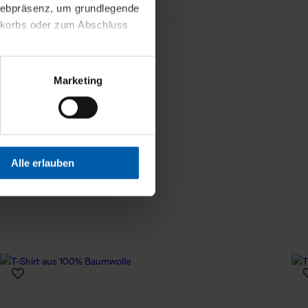
 Webpräsenz, um grundlegende
nkorbs oder zum Abschluss
Weniger Details
altens und Ihres Profils
Marketing
Webpräsenz speichern wir
 etwa unsere
en zu können.
isiertes Einkaufserlebnis
Alle erlauben
festlegen, die Sie erlauben
 nur die notwendigen Cookies
es und ihren
einsehen. Über den
en. Ihre Einwilligung ist
 Wirkung für die Zukunft
tellungen und die damit