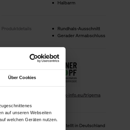
Halbarm
Produktdetails
Rundhals-Ausschnitt
Gerader Armabschluss
Nachhaltigkeit
Über Cookies
www.gk-info.eu/trigema
zugeschnittenes
en auf unseren Webseiten
auf welchen Geräten nutzen.
Ursprungsland
Hergestellt in Deutschland