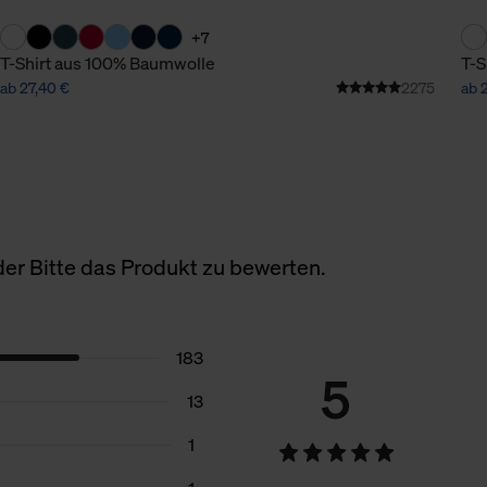
+7
T-Shirt aus 100% Baumwolle
T-S
ab 27,40 €
2275
ab 
er Bitte das Produkt zu bewerten.
183
5
13
1