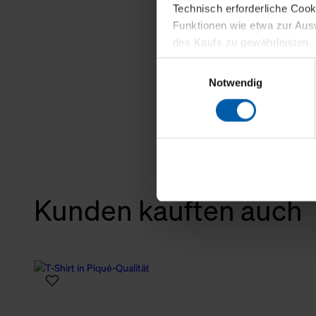
Technisch erforderliche Coo
Funktionen wie etwa zur Aus
des Kaufs zu gewährleisten.
Einwilligungsauswahl
Für die Darstellung personali
Notwendig
sowie für Marketing-, Stati
personenbezogene Information
Marketingpartner, um Ihnen
Klicken Sie auf "Alle erlaube
verwenden dürfen. Über die j
oder ablehnen möchten und di
Kunden kauften auch
erlauben möchten, verwenden 
Über den Reiter „Details“ erf
Verwendungszweck. Bei „Über
Menüpunkt „Datenschutzeinste
grundsätzlich freiwillig, für 
widerrufen. Der Widerruf der 