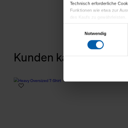
Technisch erforderliche Coo
Funktionen wie etwa zur Aus
des Kaufs zu gewährleisten.
Einwilligungsauswahl
Für die Darstellung personali
Notwendig
sowie für Marketing-, Stati
personenbezogene Information
Marketingpartner, um Ihnen
Kunden kauften auch
Klicken Sie auf "Alle erlaube
verwenden dürfen. Über die j
oder ablehnen möchten und di
erlauben möchten, verwenden 
Über den Reiter „Details“ erf
Verwendungszweck. Bei „Über
Menüpunkt „Datenschutzeinste
grundsätzlich freiwillig, für 
widerrufen. Der Widerruf der 