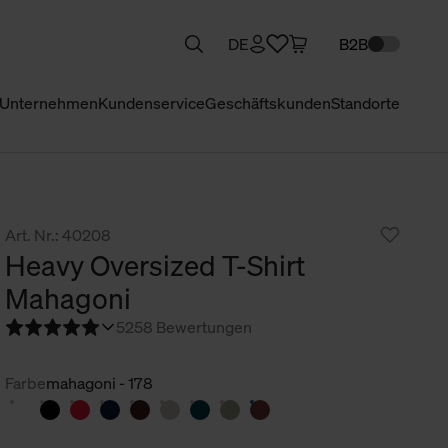
DE
B2B
Unternehmen
Kundenservice
Geschäftskunden
Standorte
Art. Nr.: 40208
Heavy Oversized T-Shirt
Mahagoni
5
258 Bewertungen
Farbe
mahagoni - 178