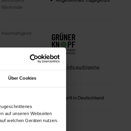
Besondere
Angenehmes Tragegefühl
Merkmale
Nachhaltigkeit
www.gk-info.eu/trigema
Über Cookies
Ursprungsland
Hergestellt in Deutschland
zugeschnittenes
en auf unseren Webseiten
auf welchen Geräten nutzen.
Weniger Details