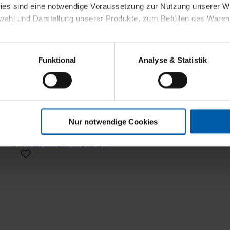
kies sind eine notwendige Voraussetzung zur Nutzung unserer
wahl und Darstellung unserer Produkte, zum Befüllen des Ware
sierter Angebote, Anzeigen und Inhalte aufgrund Ihres Nutzerverh
Funktional
Analyse & Statistik
stik- und Tracking-Zwecke zur Analyse und Optimierung unserer 
en. Diese übermitteln wir in anonymisierter Form an Dritte wie
 auch außerhalb unserer Webseiten ausgewählte Werbung anzeig
n", damit wir alle Cookies und Web-Technologien für Ihr personal
Nur notwendige Cookies
eweiligen Schaltflächen können Sie die Arten der Cookies selbst 
es mit einem Klick auf „Auswahl erlauben“ bestätigen. Fall Sie
wir lediglich die erwähnten technisch erforderlichen Cookies.
ahren Sie weiterführende Informationen über die jeweiligen Cooki
 Cookies“ können Sie allgemeine Informationen über Cookies 
llungen“ können Sie jederzeit Ihre Einwilligungserklärung anpass
die Nutzung der Webseite nicht erforderlich und kann jederzeit mit
Einwilligung hat jedoch keine Auswirkung auf die bisherigen Eins