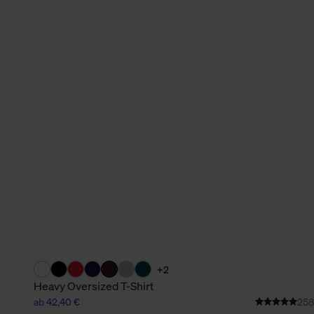
verbundene Verwendung der 
Weitere Informationen über C
unserer Datenschutzerklärun
+2
Heavy Oversized T-Shirt
ab 42,40 €
258