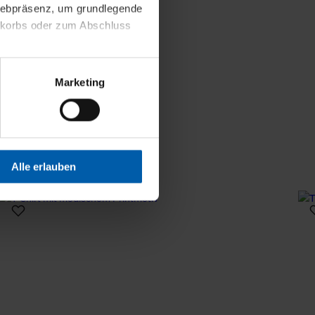
 Webpräsenz, um grundlegende
nkorbs oder zum Abschluss
altens und Ihres Profils
Marketing
Webpräsenz speichern wir
 etwa unsere
en zu können.
isiertes Einkaufserlebnis
Alle erlauben
festlegen, die Sie erlauben
 nur die notwendigen Cookies
es und ihren
einsehen. Über den
en. Ihre Einwilligung ist
 Wirkung für die Zukunft
tellungen und die damit