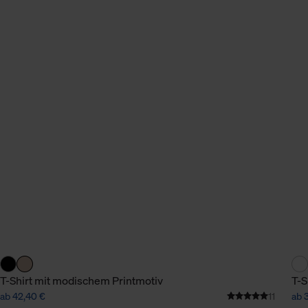
n Daten.
hen Daten finden Sie in
T-Shirt mit modischem Printmotiv
T-S
ab 42,40 €
11
ab 