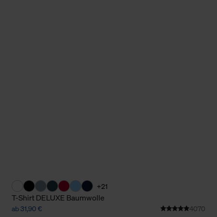
Cookies sowie die bis zum Zeitpunkt der Änderung gesammelte
ookies und Web-Technologien sowie die Nutzung Ihrer persönlic
g.
+21
T-Shirt DELUXE Baumwolle
ab 31,90 €
4070