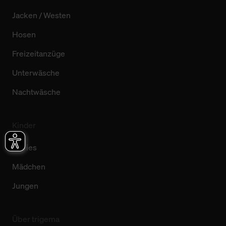
Jacken / Westen
Hosen
Freizeitanzüge
Unterwäsche
Nachtwäsche
Kinder
Babies
Mädchen
Jungen
Über trigema