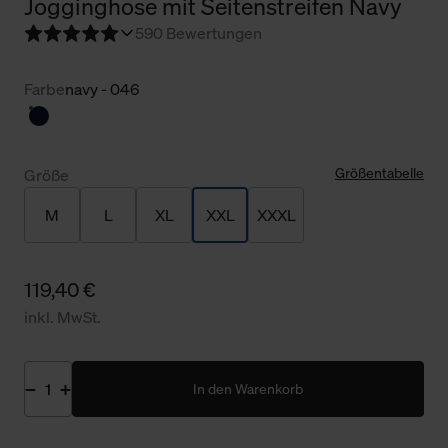
Jogginghose mit Seitenstreifen Navy
5
90 Bewertungen
Farbe
navy - 046
Größentabelle
Größe
M
L
XL
XXL
XXXL
119,40 €
inkl. MwSt.
In den Warenkorb