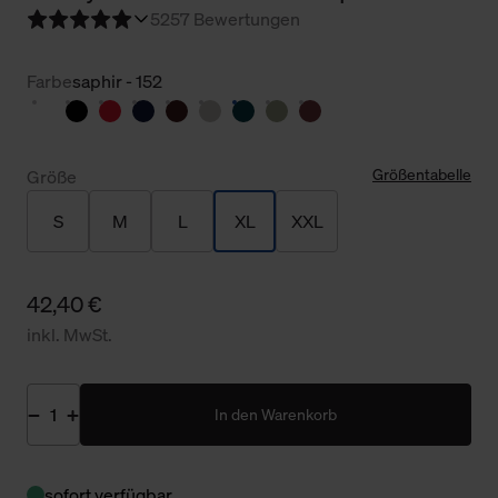
5
257 Bewertungen
Farbe
saphir - 152
Größentabelle
Größe
S
M
L
XL
XXL
42,40 €
inkl. MwSt.
In den Warenkorb
sofort verfügbar