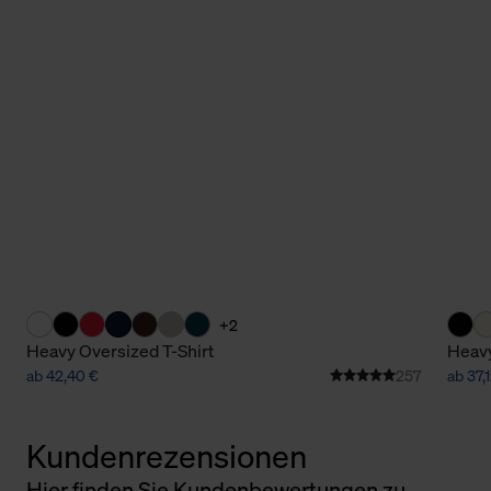
+2
Heavy Oversized T-Shirt
Heavy
ab 42,40 €
257
ab 37,
Kundenrezensionen
Hier finden Sie Kundenbewertungen zu