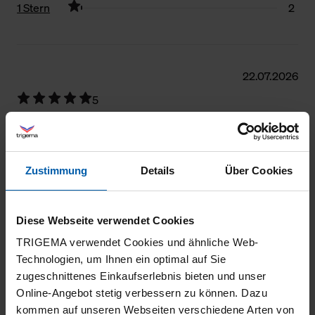
1 Stern
2
Filter zurücksetzen
22.07.2026
5
Wie gewohnt, top Qualität.
Zustimmung
Details
Über Cookies
20.07.2026
Diese Webseite verwendet Cookies
5
TRIGEMA verwendet Cookies und ähnliche Web-
Ich bin super zufrieden mit meiner Bestellung
Technologien, um Ihnen ein optimal auf Sie
zugeschnittenes Einkaufserlebnis bieten und unser
bei Trigema. Die Qualität der Ware ist
Online-Angebot stetig verbessern zu können. Dazu
hervorragend und der Preis dafür absolut
kommen auf unseren Webseiten verschiedene Arten von