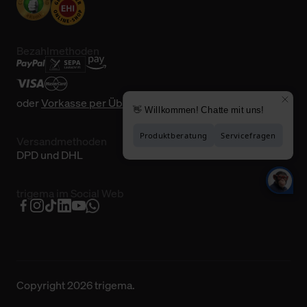
Bezahlmethoden
oder
Vorkasse per Überweisung
Versandmethoden
DPD und DHL
trigema im Social Web
Copyright 2026 trigema.