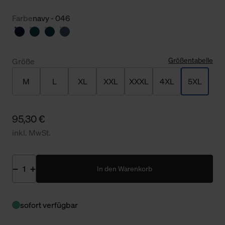
Farbe
navy - 046
Größentabelle
Größe
M
L
XL
XXL
XXXL
4XL
5XL
95,30 €
inkl. MwSt.
In den Warenkorb
sofort verfügbar