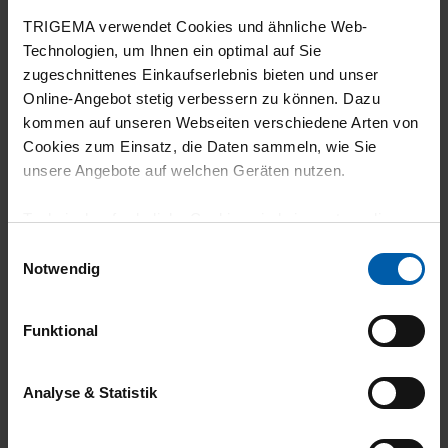
TRIGEMA verwendet Cookies und ähnliche Web-
Gute + bewährte Qualität.
Technologien, um Ihnen ein optimal auf Sie
zugeschnittenes Einkaufserlebnis bieten und unser
Online-Angebot stetig verbessern zu können. Dazu
kommen auf unseren Webseiten verschiedene Arten von
25.03.2026
Cookies zum Einsatz, die Daten sammeln, wie Sie
unsere Angebote auf welchen Geräten nutzen.
5
ebenfalls zu empfehlen
Technisch erforderliche Cookies sind eine notwendige
Voraussetzung zur Nutzung unserer Webpräsenz, um
Einwilligungsauswahl
grundlegende Funktionen wie etwa zur Auswahl und
Notwendig
Darstellung unserer Produkte, zum Befüllen des
Warenkorbs oder zum Abschluss des Kaufs zu
18.03.2026
Funktional
gewährleisten.
4
Für die Darstellung personalisierter Angebote, Anzeigen
Analyse & Statistik
Fällt etwas größer aus als angegeben.
und Inhalte aufgrund Ihres Nutzerverhaltens und Ihres
Profils sowie für Marketing-, Statistik- und Tracking-