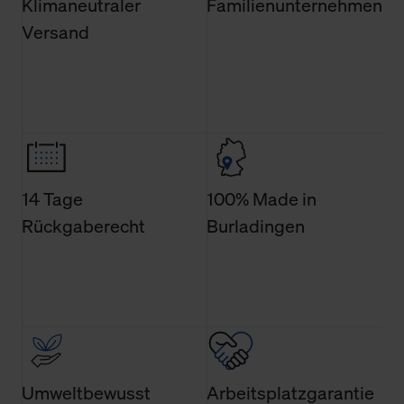
Klimaneutraler
Familienunternehmen
Verwendungszweck. Bei „Über Cookies“ können Sie
Versand
allgemeine Informationen über Cookies einsehen. Über
den Menüpunkt „Datenschutzeinstellungen“ können Sie
jederzeit Ihre Einwilligungserklärung anpassen. Ihre
Einwilligung ist grundsätzlich freiwillig, für die Nutzung
der Webseite nicht erforderlich und kann jederzeit mit
Wirkung für die Zukunft widerrufen. Der Widerruf der
Einwilligung hat jedoch keine Auswirkung auf die
bisherigen Einstellungen und die damit verbundene
14 Tage
100% Made in
Verwendung der Cookies sowie die bis zum Zeitpunkt der
Rückgaberecht
Burladingen
Änderung gesammelten Daten.
Weitere Informationen über Cookies und Web-
Technologien sowie die Nutzung Ihrer persönlichen Daten
finden Sie in unserer Datenschutzerklärung.
Umweltbewusst
Arbeitsplatzgarantie