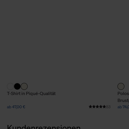
T-Shirt in Piqué-Qualität
Polos
Brust
ab 47,00 €
83
ab 74,
Kundenrezensionen