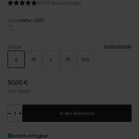
5
20 Bewertungen
Farbe
natur - 027
Größentabelle
Größe
S
M
L
XL
XXL
50,00 €
inkl. MwSt.
In den Warenkorb
sofort verfügbar