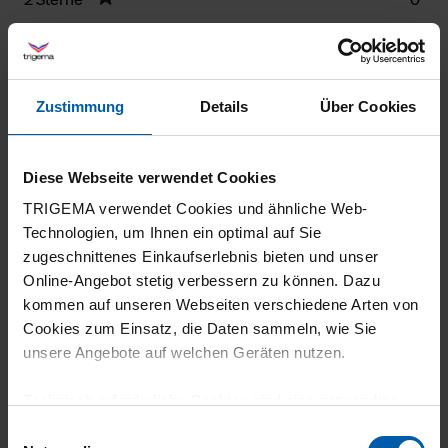
1 Stern
0
Filter zurücksetzen
Zustimmung
Details
Über Cookies
22.07.2026
5
Diese Webseite verwendet Cookies
Gute Farbliche Abstimmung
TRIGEMA verwendet Cookies und ähnliche Web-
Technologien, um Ihnen ein optimal auf Sie
zugeschnittenes Einkaufserlebnis bieten und unser
Online-Angebot stetig verbessern zu können. Dazu
kommen auf unseren Webseiten verschiedene Arten von
18.07.2026
Cookies zum Einsatz, die Daten sammeln, wie Sie
5
unsere Angebote auf welchen Geräten nutzen.
Hervorragende Qualität
Technisch erforderliche Cookies sind eine notwendige
Voraussetzung zur Nutzung unserer Webpräsenz, um
Einwilligungsauswahl