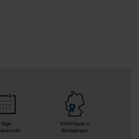
Cookies sowie die bis zum Zeitpunkt der Änderung gesammelte
ookies und Web-Technologien sowie die Nutzung Ihrer persönlic
g.
 Tage
100% Made in
aberecht
Burladingen