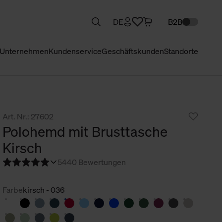
DE
B2B
Unternehmen
Kundenservice
Geschäftskunden
Standorte
Art. Nr.: 27602
Polohemd mit Brusttasche
Kirsch
5
440 Bewertungen
Farbe
kirsch - 036