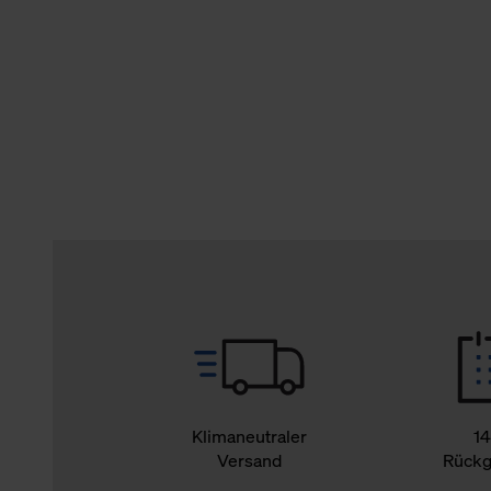
verbundene Verwendung der 
Weitere Informationen über C
unserer Datenschutzerklärun
Klimaneutraler
14
Versand
Rückg