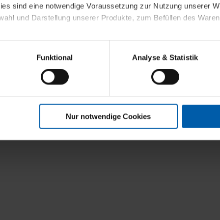
kies sind eine notwendige Voraussetzung zur Nutzung unserer
wahl und Darstellung unserer Produkte, zum Befüllen des Ware
sierter Angebote, Anzeigen und Inhalte aufgrund Ihres Nutzerverh
Funktional
Analyse & Statistik
stik- und Tracking-Zwecke zur Analyse und Optimierung unserer 
en. Diese übermitteln wir in anonymisierter Form an Dritte wie
 auch außerhalb unserer Webseiten ausgewählte Werbung anzeig
n", damit wir alle Cookies und Web-Technologien für Ihr personal
Nur notwendige Cookies
eweiligen Schaltflächen können Sie die Arten der Cookies selbst 
es mit einem Klick auf „Auswahl erlauben“ bestätigen. Fall Sie
wir lediglich die erwähnten technisch erforderlichen Cookies.
ahren Sie weiterführende Informationen über die jeweiligen Cooki
 Cookies“ können Sie allgemeine Informationen über Cookies 
llungen“ können Sie jederzeit Ihre Einwilligungserklärung anpass
die Nutzung der Webseite nicht erforderlich und kann jederzeit mit
Einwilligung hat jedoch keine Auswirkung auf die bisherigen Eins