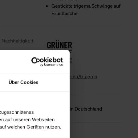
Gestickte trigema Schwinge auf
Brusttasche
Nachhaltigkeit
www.gk-info.eu/trigema
Über Cookies
Ursprungsland
Hergestellt in Deutschland
zugeschnittenes
en auf unseren Webseiten
auf welchen Geräten nutzen.
Weniger Details