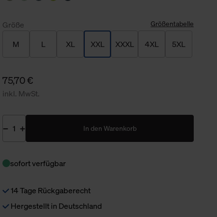
Größentabelle
Größe
M
L
XL
XXL
XXXL
4XL
5XL
75,70 €
inkl. MwSt.
In den Warenkorb
sofort verfügbar
14 Tage Rückgaberecht
Hergestellt in Deutschland