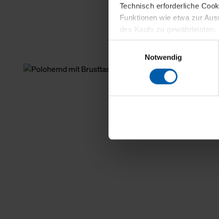
Technisch erforderliche Coo
Funktionen wie etwa zur Aus
des Kaufs zu gewährleisten.
Einwilligungsauswahl
Für die Darstellung personali
Notwendig
sowie für Marketing-, Stati
personenbezogene Information
Marketingpartner, um Ihnen
Klicken Sie auf "Alle erlaube
verwenden dürfen. Über die j
oder ablehnen möchten und di
erlauben möchten, verwenden 
Über den Reiter „Details“ erf
Verwendungszweck. Bei „Über
Menüpunkt „Datenschutzeinste
grundsätzlich freiwillig, für 
widerrufen. Der Widerruf der 