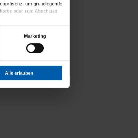
 Webpräsenz, um grundlegende
nkorbs oder zum Abschluss
altens und Ihres Profils
Marketing
Webpräsenz speichern wir
 etwa unsere
en zu können.
isiertes Einkaufserlebnis
Alle erlauben
festlegen, die Sie erlauben
 nur die notwendigen Cookies
es und ihren
einsehen. Über den
en. Ihre Einwilligung ist
 Wirkung für die Zukunft
tellungen und die damit