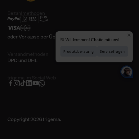
Bezahlmethoden
oder
Vorkasse per Überweisung
Versandmethoden
DPD und DHL
trigema im Social Web
Copyright 2026 trigema.