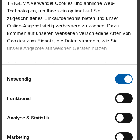
TRIGEMA verwendet Cookies und ähnliche Web-
Technologien, um Ihnen ein optimal auf Sie
zugeschnittenes Einkaufserlebnis bieten und unser
Online-Angebot stetig verbessern zu können. Dazu
25.07.2026
kommen auf unseren Webseiten verschiedene Arten von
Cookies zum Einsatz, die Daten sammeln, wie Sie
5
unsere Angebote auf welchen Geräten nutzen.
einfach prima
Technisch erforderliche Cookies sind eine notwendige
Voraussetzung zur Nutzung unserer Webpräsenz, um
Einwilligungsauswahl
grundlegende Funktionen wie etwa zur Auswahl und
Notwendig
Darstellung unserer Produkte, zum Befüllen des
24.07.2026
Warenkorbs oder zum Abschluss des Kaufs zu
Funktional
gewährleisten.
5
Optisch sehr ansprechend gute Qualität
Für die Darstellung personalisierter Angebote, Anzeigen
Analyse & Statistik
und Inhalte aufgrund Ihres Nutzerverhaltens und Ihres
Profils sowie für Marketing-, Statistik- und Tracking-
Marketing
Zwecke zur Analyse und Optimierung unserer