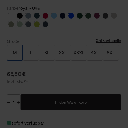
Farbe
royal - 049
Größentabelle
Größe
M
L
XL
XXL
XXXL
4XL
5XL
65,80 €
inkl. MwSt.
In den Warenkorb
sofort verfügbar