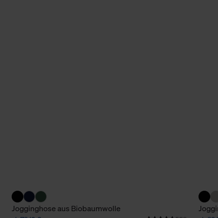
Jogginghose aus Biobaumwolle
Joggi