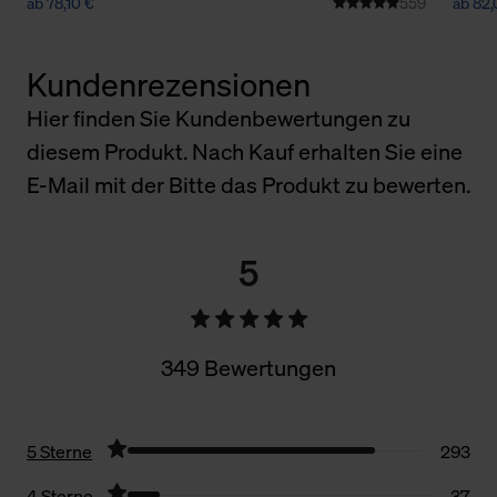
ab 78,10 €
559
ab 82,
Kundenrezensionen
Hier finden Sie Kundenbewertungen zu
diesem Produkt. Nach Kauf erhalten Sie eine
E-Mail mit der Bitte das Produkt zu bewerten.
5
349 Bewertungen
5 Sterne
293
4 Sterne
37