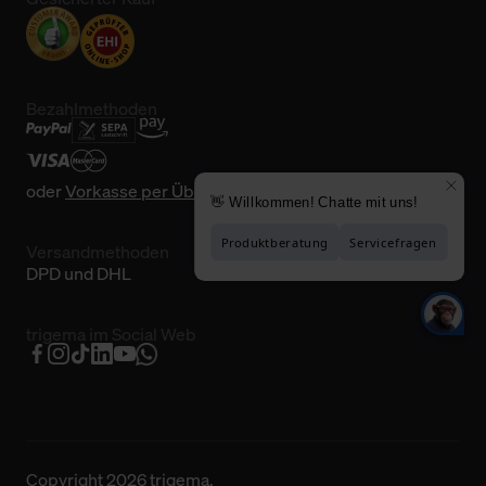
Bezahlmethoden
oder
Vorkasse per Überweisung
Versandmethoden
DPD und DHL
trigema im Social Web
Copyright 2026 trigema.