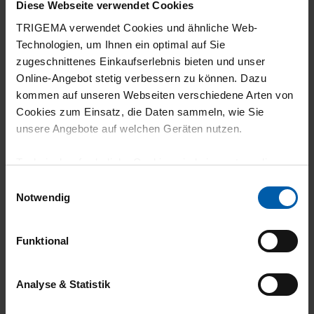
Diese Webseite verwendet Cookies
Passt sehr gut
TRIGEMA verwendet Cookies und ähnliche Web-
Technologien, um Ihnen ein optimal auf Sie
zugeschnittenes Einkaufserlebnis bieten und unser
Online-Angebot stetig verbessern zu können. Dazu
04.06.2026
kommen auf unseren Webseiten verschiedene Arten von
Cookies zum Einsatz, die Daten sammeln, wie Sie
5
unsere Angebote auf welchen Geräten nutzen.
Gute Qualität
Technisch erforderliche Cookies sind eine notwendige
Voraussetzung zur Nutzung unserer Webpräsenz, um
Einwilligungsauswahl
grundlegende Funktionen wie etwa zur Auswahl und
Notwendig
Darstellung unserer Produkte, zum Befüllen des
21.05.2026
Warenkorbs oder zum Abschluss des Kaufs zu
Funktional
5
gewährleisten.
So wie ich mir das Produkt auch vorgestellt
Für die Darstellung personalisierter Angebote, Anzeigen
Analyse & Statistik
habe, passt gut und fühlt such gut an.
und Inhalte aufgrund Ihres Nutzerverhaltens und Ihres
Profils sowie für Marketing-, Statistik- und Tracking-