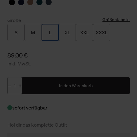
Größentabelle
Größe
S
M
L
XL
XXL
XXXL
89,00 €
inkl. MwSt.
In den Warenkorb
sofort verfügbar
Hol dir das komplette Outfit