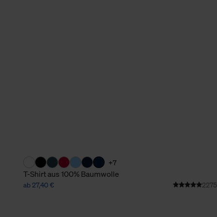
verbundene Verwendung der 
Weitere Informationen über C
unserer Datenschutzerklärun
+7
T-Shirt aus 100% Baumwolle
ab 27,40 €
2275