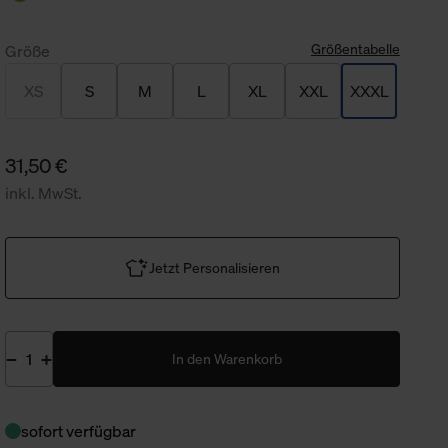
Größentabelle
Größe
XS
S
M
L
XL
XXL
XXXL
31,50 €
inkl. MwSt.
Jetzt Personalisieren
In den Warenkorb
sofort verfügbar