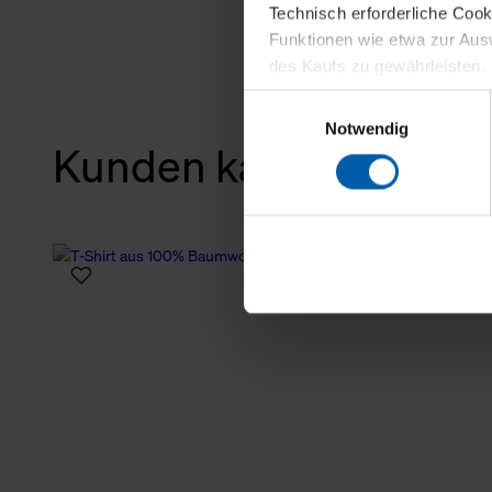
Technisch erforderliche Coo
Funktionen wie etwa zur Aus
des Kaufs zu gewährleisten.
Einwilligungsauswahl
Für die Darstellung personali
Notwendig
sowie für Marketing-, Stati
Kunden kauften auch
personenbezogene Information
Marketingpartner, um Ihnen
Klicken Sie auf "Alle erlaube
verwenden dürfen. Über die j
oder ablehnen möchten und di
erlauben möchten, verwenden 
Über den Reiter „Details“ erf
Verwendungszweck. Bei „Über
Menüpunkt „Datenschutzeinste
grundsätzlich freiwillig, für 
widerrufen. Der Widerruf der 