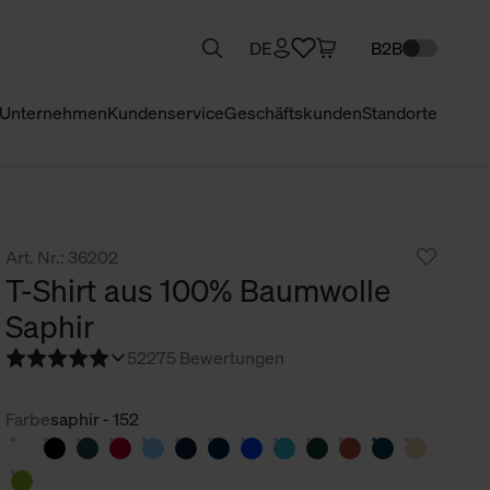
DE
B2B
Unternehmen
Kundenservice
Geschäftskunden
Standorte
Art. Nr.: 36202
T-Shirt aus 100% Baumwolle
Saphir
5
2275 Bewertungen
Farbe
saphir - 152