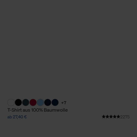
Cookies sowie die bis zum Zeitpunkt der Änderung gesammelte
ookies und Web-Technologien sowie die Nutzung Ihrer persönlic
g.
+7
T-Shirt aus 100% Baumwolle
ab 27,40 €
2275