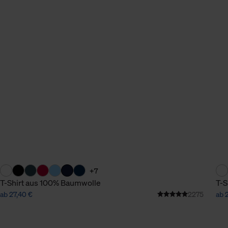
n Daten.
hen Daten finden Sie in
+7
T-Shirt aus 100% Baumwolle
T-S
ab 27,40 €
2275
ab 