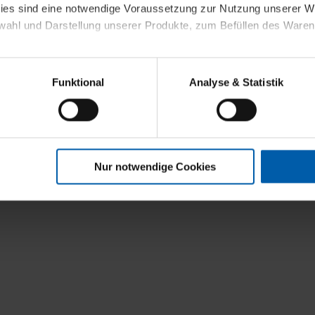
kies sind eine notwendige Voraussetzung zur Nutzung unserer
wahl und Darstellung unserer Produkte, zum Befüllen des Ware
sierter Angebote, Anzeigen und Inhalte aufgrund Ihres Nutzerverh
Funktional
Analyse & Statistik
stik- und Tracking-Zwecke zur Analyse und Optimierung unserer 
en. Diese übermitteln wir in anonymisierter Form an Dritte wie
 auch außerhalb unserer Webseiten ausgewählte Werbung anzeig
n", damit wir alle Cookies und Web-Technologien für Ihr personal
Nur notwendige Cookies
eweiligen Schaltflächen können Sie die Arten der Cookies selbst 
es mit einem Klick auf „Auswahl erlauben“ bestätigen. Fall Sie
wir lediglich die erwähnten technisch erforderlichen Cookies.
ahren Sie weiterführende Informationen über die jeweiligen Cooki
 Cookies“ können Sie allgemeine Informationen über Cookies 
llungen“ können Sie jederzeit Ihre Einwilligungserklärung anpass
die Nutzung der Webseite nicht erforderlich und kann jederzeit mit
Einwilligung hat jedoch keine Auswirkung auf die bisherigen Eins