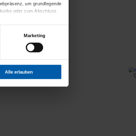
 Webpräsenz, um grundlegende
nkorbs oder zum Abschluss
altens und Ihres Profils
Marketing
Webpräsenz speichern wir
 etwa unsere
en zu können.
isiertes Einkaufserlebnis
Alle erlauben
festlegen, die Sie erlauben
 nur die notwendigen Cookies
es und ihren
einsehen. Über den
en. Ihre Einwilligung ist
 Wirkung für die Zukunft
tellungen und die damit