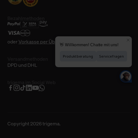
Bezahlmethoden
oder
Vorkasse per Überweisung
Versandmethoden
DPD und DHL
trigema im Social Web
Copyright 2026 trigema.