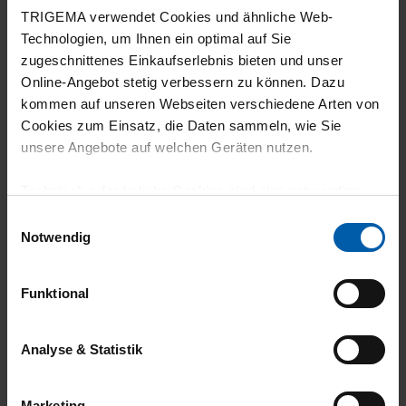
TRIGEMA verwendet Cookies und ähnliche Web-
Technologien, um Ihnen ein optimal auf Sie
03.06.2026
zugeschnittenes Einkaufserlebnis bieten und unser
Online-Angebot stetig verbessern zu können. Dazu
5
kommen auf unseren Webseiten verschiedene Arten von
Cookies zum Einsatz, die Daten sammeln, wie Sie
habe mehrere Jogginghosen Namhafter
unsere Angebote auf welchen Geräten nutzen.
Hersteller gekauft und musste Leider
feststellen das meine Wünsche ( gutes
Technisch erforderliche Cookies sind eine notwendige
Tragegefühl und Beinfreiheit ) nicht erfüllt
Voraussetzung zur Nutzung unserer Webpräsenz, um
Einwilligungsauswahl
grundlegende Funktionen wie etwa zur Auswahl und
wurden. Der Reisverschluss an den
Notwendig
Darstellung unserer Produkte, zum Befüllen des
Beinenden ist für mich ein
Warenkorbs oder zum Abschluss des Kaufs zu
ausschlaggebender Grund diese Hose zu
Funktional
gewährleisten.
kaufen!
Für die Darstellung personalisierter Angebote, Anzeigen
Analyse & Statistik
und Inhalte aufgrund Ihres Nutzerverhaltens und Ihres
Profils sowie für Marketing-, Statistik- und Tracking-
Marketing