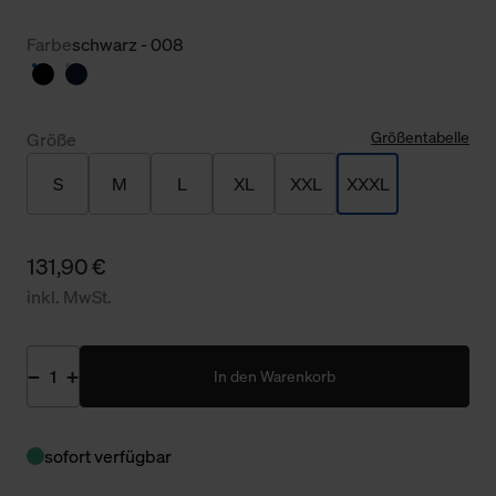
Farbe
schwarz - 008
Größentabelle
Größe
S
M
L
XL
XXL
XXXL
131,90 €
inkl. MwSt.
In den Warenkorb
sofort verfügbar