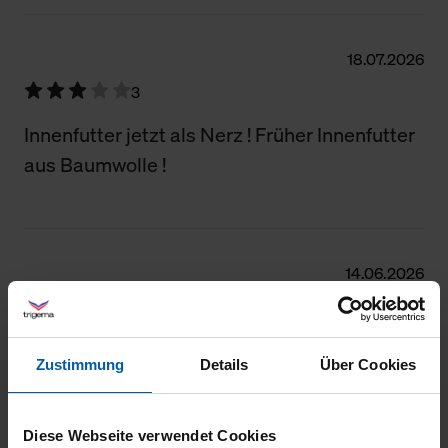
18.07.2026
3
Innenfutter jetzt als Nerz ! Früher Innenfutter
aus Baumwolle !
14.06.2026
5
Prima Passform , leicht und super praktisch
Zustimmung
Details
Über Cookies
für Sport und Reise - trocknet schnell und
atmungsaktiv
Diese Webseite verwendet Cookies