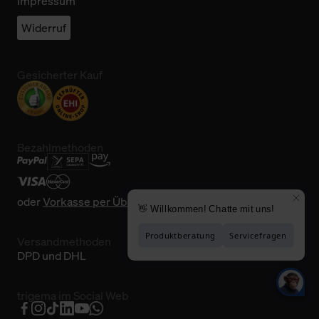
Impressum
Widerruf
Gesicherter Kauf
Bezahlmethoden
oder
Vorkasse per Überweisung
Versandmethoden
DPD und DHL
trigema im Social Web