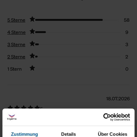
5 Sterne
58
4 Sterne
9
3 Sterne
3
2 Sterne
2
1 Stern
0
Filter zurücksetzen
18.07.2026
5
gute Qualität und Passform
Zustimmung
Details
Über Cookies