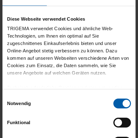
15.05.2026
Diese Webseite verwendet Cookies
4
TRIGEMA verwendet Cookies und ähnliche Web-
Technologien, um Ihnen ein optimal auf Sie
Die zugband Halterung habe ich anderweitig
zugeschnittenes Einkaufserlebnis bieten und unser
besorgt
Online-Angebot stetig verbessern zu können. Dazu
kommen auf unseren Webseiten verschiedene Arten von
Cookies zum Einsatz, die Daten sammeln, wie Sie
unsere Angebote auf welchen Geräten nutzen.
07.05.2026
Technisch erforderliche Cookies sind eine notwendige
5
Voraussetzung zur Nutzung unserer Webpräsenz, um
Einwilligungsauswahl
grundlegende Funktionen wie etwa zur Auswahl und
Notwendig
Unglaublich angenehm zu tragen..
Darstellung unserer Produkte, zum Befüllen des
Warenkorbs oder zum Abschluss des Kaufs zu
Funktional
gewährleisten.