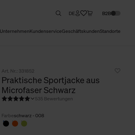
DE
B2B
Unternehmen
Kundenservice
Geschäftskunden
Standorte
Art. Nr.: 331852
Praktische Sportjacke aus
Microfaser Schwarz
5
35 Bewertungen
Farbe
schwarz - 008