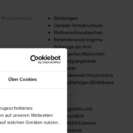
Produktdetails
Stehkragen
Gerader Armabschluss
Reißverschlusstaschen
Reflektierende trigema
Schwinge am Arm
Verlängertes Rückenteil
Flauschig angeraute
Innenseite
Reflektierende Druckmotive
Über Cookies
Kontrastfarbiges Börtelband
Besondere
Atmungsaktiv und
zugeschnittenes
Merkmale
hautfreundlich
en auf unseren Webseiten
COOLMAX Extreme
auf welchen Geräten nutzen.
Performance