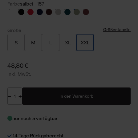
Farbe
salbei - 157
Größentabelle
Größe
S
M
L
XL
XXL
48,80 €
inkl. MwSt.
In den Warenkorb
nur noch 5 verfügbar
14 Tage Rückgaberecht