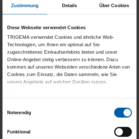
Wie gewohnt, top Qualität.
Zustimmung
Details
Über Cookies
Diese Webseite verwendet Cookies
20.07.2026
TRIGEMA verwendet Cookies und ähnliche Web-
Technologien, um Ihnen ein optimal auf Sie
5
zugeschnittenes Einkaufserlebnis bieten und unser
Ich bin super zufrieden mit meiner Bestellung
Online-Angebot stetig verbessern zu können. Dazu
kommen auf unseren Webseiten verschiedene Arten von
bei Trigema. Die Qualität der Ware ist
Cookies zum Einsatz, die Daten sammeln, wie Sie
hervorragend und der Preis dafür absolut
unsere Angebote auf welchen Geräten nutzen.
gerechtfertigt. Das ist echte Markenqualität,
die ihr Geld wert ist. Ich werde auf jeden Fall
Technisch erforderliche Cookies sind eine notwendige
Voraussetzung zur Nutzung unserer Webpräsenz, um
gerne wieder dort bestellen!
Einwilligungsauswahl
grundlegende Funktionen wie etwa zur Auswahl und
Notwendig
Darstellung unserer Produkte, zum Befüllen des
Warenkorbs oder zum Abschluss des Kaufs zu
Funktional
gewährleisten.