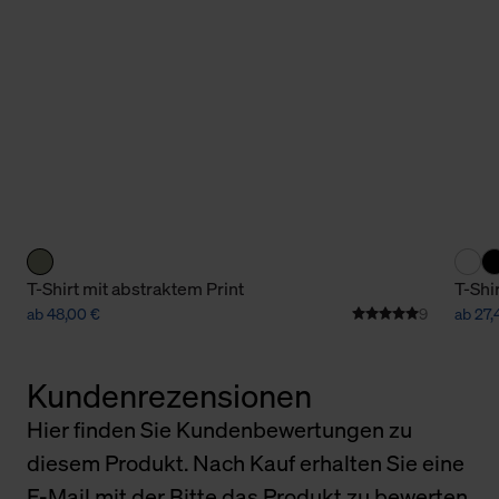
T-Shirt mit abstraktem Print
T-Shi
ab 48,00 €
9
ab 27,
Kundenrezensionen
Hier finden Sie Kundenbewertungen zu
diesem Produkt. Nach Kauf erhalten Sie eine
E-Mail mit der Bitte das Produkt zu bewerten.