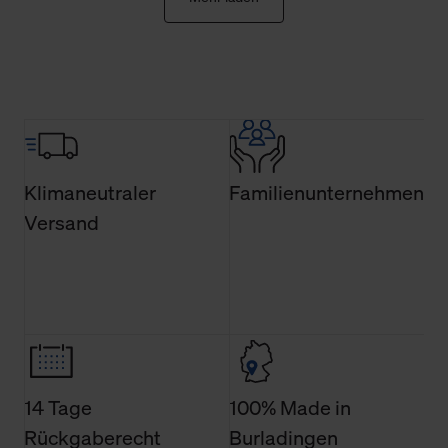
erforderlichen Cookies.
Über den Reiter „Details“ erfahren Sie weiterführende
Informationen über die jeweiligen Cookies und ihren
Verwendungszweck. Bei „Über Cookies“ können Sie
allgemeine Informationen über Cookies einsehen. Über
den Menüpunkt „Datenschutzeinstellungen“ können Sie
jederzeit Ihre Einwilligungserklärung anpassen. Ihre
Klimaneutraler
Familienunternehmen
Einwilligung ist grundsätzlich freiwillig, für die Nutzung
Versand
der Webseite nicht erforderlich und kann jederzeit mit
Wirkung für die Zukunft widerrufen. Der Widerruf der
Einwilligung hat jedoch keine Auswirkung auf die
bisherigen Einstellungen und die damit verbundene
Verwendung der Cookies sowie die bis zum Zeitpunkt der
Änderung gesammelten Daten.
Weitere Informationen über Cookies und Web-
14 Tage
100% Made in
Technologien sowie die Nutzung Ihrer persönlichen Daten
Rückgaberecht
Burladingen
finden Sie in unserer Datenschutzerklärung.