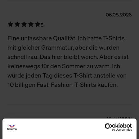
06.08.2026
5
Eine unfassbare Qualität. Ich hatte T-Shirts
mit gleicher Grammatur, aber die wurden
schnell rau. Das hier bleibt weich. Aber es ist
keineswegs für den Sommer zu warm. Ich
würde jeden Tag dieses T-Shirt anstelle von
10 billigen Fast-Fashion-T-Shirts kaufen.
22.07.2026
5