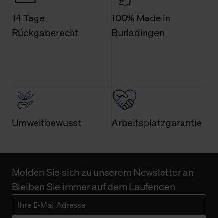
Technologien sowie die Nutzung Ihrer persönlichen Daten
14 Tage
100% Made in
finden Sie in unserer Datenschutzerklärung.
Rückgaberecht
Burladingen
Umweltbewusst
Arbeitsplatzgarantie
Melden Sie sich zu unserem Newsletter an
Bleiben Sie immer auf dem Laufenden