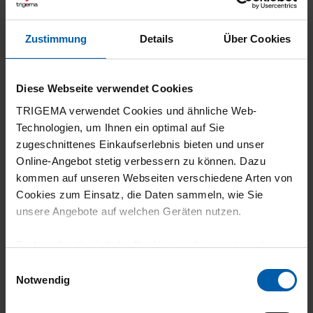
Zustimmung
Details
Über Cookies
30.07.2026
Diese Webseite verwendet Cookies
5
TRIGEMA verwendet Cookies und ähnliche Web-
Alles zufriedenstellend.
Technologien, um Ihnen ein optimal auf Sie
zugeschnittenes Einkaufserlebnis bieten und unser
Online-Angebot stetig verbessern zu können. Dazu
kommen auf unseren Webseiten verschiedene Arten von
Cookies zum Einsatz, die Daten sammeln, wie Sie
29.07.2026
unsere Angebote auf welchen Geräten nutzen.
5
Technisch erforderliche Cookies sind eine notwendige
klasse Qualität und der Preis für diese
Voraussetzung zur Nutzung unserer Webpräsenz, um
Einwilligungsauswahl
Qualität ist unschlagbar.
grundlegende Funktionen wie etwa zur Auswahl und
Notwendig
Darstellung unserer Produkte, zum Befüllen des
Warenkorbs oder zum Abschluss des Kaufs zu