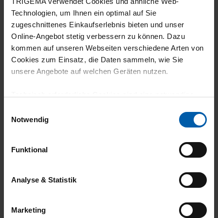
TRIGEMA verwendet Cookies und ähnliche Web-
Technologien, um Ihnen ein optimal auf Sie
zugeschnittenes Einkaufserlebnis bieten und unser
Online-Angebot stetig verbessern zu können. Dazu
kommen auf unseren Webseiten verschiedene Arten von
Cookies zum Einsatz, die Daten sammeln, wie Sie
unsere Angebote auf welchen Geräten nutzen.
14 Tage
100% Made in
Technisch erforderliche Cookies sind eine notwendige
Rückgaberecht
Burladingen
Voraussetzung zur Nutzung unserer Webpräsenz, um
Einwilligungsauswahl
grundlegende Funktionen wie etwa zur Auswahl und
Notwendig
Darstellung unserer Produkte, zum Befüllen des
Warenkorbs oder zum Abschluss des Kaufs zu
Funktional
gewährleisten.
Für die Darstellung personalisierter Angebote, Anzeigen
Analyse & Statistik
Umweltbewusst
Arbeitsplatzgarantie
und Inhalte aufgrund Ihres Nutzerverhaltens und Ihres
Profils sowie für Marketing-, Statistik- und Tracking-
Marketing
Zwecke zur Analyse und Optimierung unserer