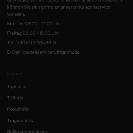
allgemeine Informationen über Cookies einsehen. Über
können Sie sich gerne an unseren Kundenservice
den Menüpunkt „Datenschutzeinstellungen“ können Sie
wenden.
jederzeit Ihre Einwilligungserklärung anpassen. Ihre
Mo - Do 08:00 - 17:00 Uhr
Einwilligung ist grundsätzlich freiwillig, für die Nutzung
Freitag 08:00 - 15:30 Uhr
der Webseite nicht erforderlich und kann jederzeit mit
Wirkung für die Zukunft widerrufen. Der Widerruf der
Tel.: +49 (0) 7475/88-0
Einwilligung hat jedoch keine Auswirkung auf die
E-Mail:
bestellservice@trigema.de
bisherigen Einstellungen und die damit verbundene
Verwendung der Cookies sowie die bis zum Zeitpunkt der
Änderung gesammelten Daten.
Damen
Weitere Informationen über Cookies und Web-
Topseller
Technologien sowie die Nutzung Ihrer persönlichen Daten
T-Shirts
finden Sie in unserer Datenschutzerklärung.
Poloshirts
Trägershirts
Rollkragenpullover