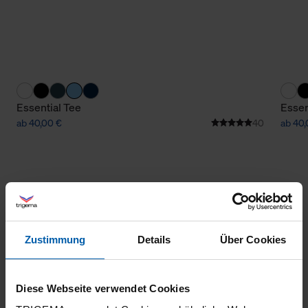
Essential Tee
Essen
ab 40,00 €
40
ab 40,
Zustimmung
Details
Über Cookies
Klimaneutraler
Familienunternehmen
Diese Webseite verwendet Cookies
Versand