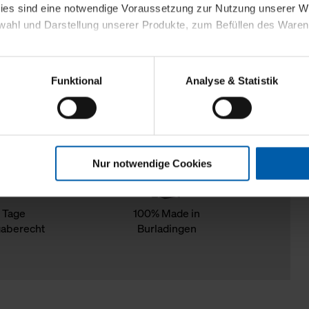
kies sind eine notwendige Voraussetzung zur Nutzung unserer
wahl und Darstellung unserer Produkte, zum Befüllen des Ware
sierter Angebote, Anzeigen und Inhalte aufgrund Ihres Nutzerverh
Funktional
Analyse & Statistik
stik- und Tracking-Zwecke zur Analyse und Optimierung unserer 
en. Diese übermitteln wir in anonymisierter Form an Dritte wie
 auch außerhalb unserer Webseiten ausgewählte Werbung anzeig
n", damit wir alle Cookies und Web-Technologien für Ihr personal
Nur notwendige Cookies
eweiligen Schaltflächen können Sie die Arten der Cookies selbst 
es mit einem Klick auf „Auswahl erlauben“ bestätigen. Fall Sie
wir lediglich die erwähnten technisch erforderlichen Cookies.
 Tage
100% Made in
aberecht
Burladingen
ahren Sie weiterführende Informationen über die jeweiligen Cooki
 Cookies“ können Sie allgemeine Informationen über Cookies 
llungen“ können Sie jederzeit Ihre Einwilligungserklärung anpass
die Nutzung der Webseite nicht erforderlich und kann jederzeit mit
Einwilligung hat jedoch keine Auswirkung auf die bisherigen Eins