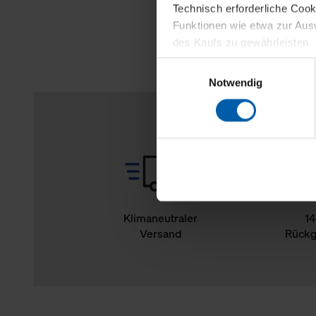
Technisch erforderliche Coo
Funktionen wie etwa zur Aus
des Kaufs zu gewährleisten.
Einwilligungsauswahl
Für die Darstellung personali
Notwendig
sowie für Marketing-, Stati
personenbezogene Information
Marketingpartner, um Ihnen
Klicken Sie auf "Alle erlaube
verwenden dürfen. Über die j
oder ablehnen möchten und di
erlauben möchten, verwenden 
Klimaneutraler
14
Versand
Rückg
Über den Reiter „Details“ erf
Verwendungszweck. Bei „Über
Menüpunkt „Datenschutzeinste
grundsätzlich freiwillig, für 
widerrufen. Der Widerruf der 