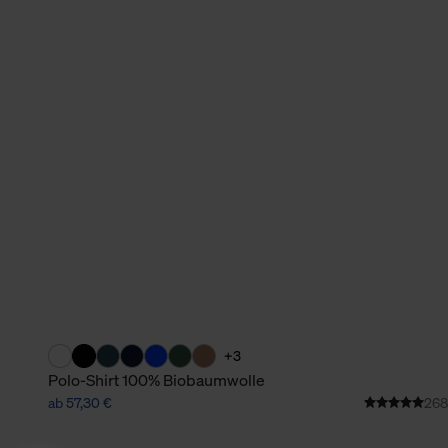
+3
Polo-Shirt 100% Biobaumwolle
ab 57,30 €
268