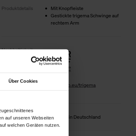
Produktdetails
Mit Knopfleiste
Gestickte trigema Schwinge auf
rechtem Arm
Nachhaltigkeit
Über Cookies
www.gk-info.eu/trigema
zugeschnittenes
Ursprungsland
Hergestellt in Deutschland
en auf unseren Webseiten
auf welchen Geräten nutzen.