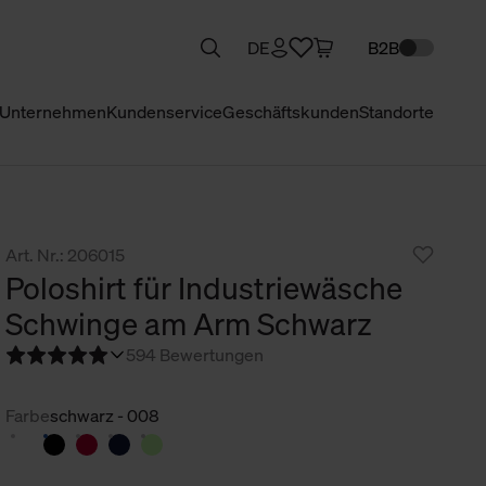
DE
B2B
Unternehmen
Kundenservice
Geschäftskunden
Standorte
Art. Nr.: 206015
Poloshirt für Industriewäsche
Schwinge am Arm Schwarz
5
94 Bewertungen
Farbe
schwarz - 008