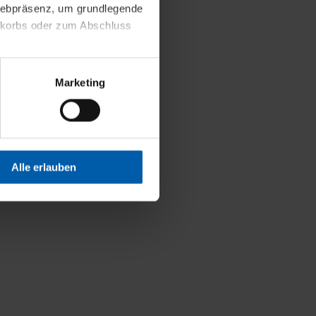
 Webpräsenz, um grundlegende
Weniger Details
nkorbs oder zum Abschluss
altens und Ihres Profils
Marketing
Webpräsenz speichern wir
 etwa unsere
en zu können.
isiertes Einkaufserlebnis
Alle erlauben
festlegen, die Sie erlauben
 nur die notwendigen Cookies
es und ihren
einsehen. Über den
en. Ihre Einwilligung ist
 Wirkung für die Zukunft
tellungen und die damit