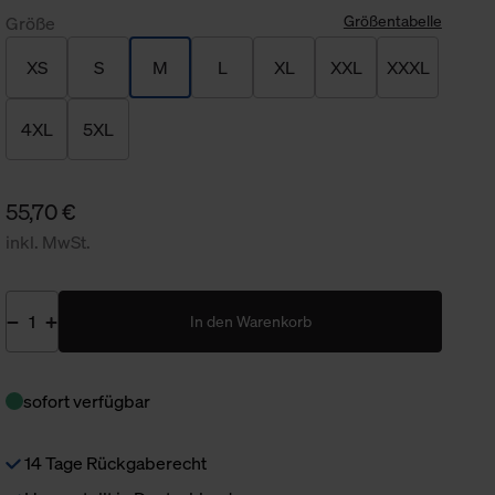
Größentabelle
Größe
XS
S
M
L
XL
XXL
XXXL
4XL
5XL
55,70 €
inkl. MwSt.
In den Warenkorb
sofort verfügbar
14 Tage Rückgaberecht