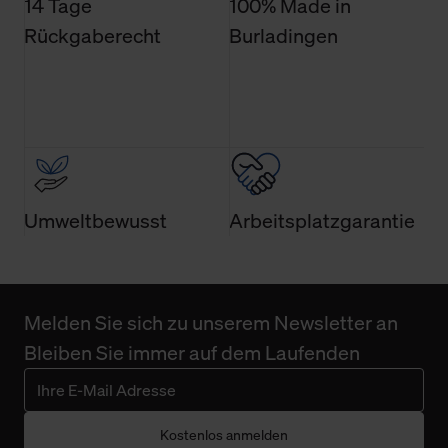
14 Tage
100% Made in
verwenden wir lediglich die erwähnten technisch
Rückgaberecht
Burladingen
erforderlichen Cookies.
Über den Reiter „Details“ erfahren Sie weiterführende
Informationen über die jeweiligen Cookies und ihren
Verwendungszweck. Bei „Über Cookies“ können Sie
allgemeine Informationen über Cookies einsehen. Über
den Menüpunkt „Datenschutzeinstellungen“ können Sie
jederzeit Ihre Einwilligungserklärung anpassen. Ihre
Umweltbewusst
Arbeitsplatzgarantie
Einwilligung ist grundsätzlich freiwillig, für die Nutzung
der Webseite nicht erforderlich und kann jederzeit mit
Wirkung für die Zukunft widerrufen. Der Widerruf der
Einwilligung hat jedoch keine Auswirkung auf die
Melden Sie sich zu unserem Newsletter an
bisherigen Einstellungen und die damit verbundene
Bleiben Sie immer auf dem Laufenden
Verwendung der Cookies sowie die bis zum Zeitpunkt der
Änderung gesammelten Daten.
Weitere Informationen über Cookies und Web-
Kostenlos anmelden
Technologien sowie die Nutzung Ihrer persönlichen Daten