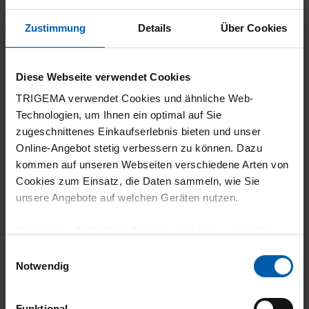
1 Stern
0
Filter zurücksetzen
Zustimmung
Details
Über Cookies
19.05.2025
Diese Webseite verwendet Cookies
4
TRIGEMA verwendet Cookies und ähnliche Web-
Technologien, um Ihnen ein optimal auf Sie
Wie bei der Regenjacke, tolle Jacke, aber die
zugeschnittenes Einkaufserlebnis bieten und unser
Ärmel sind zu lang
Online-Angebot stetig verbessern zu können. Dazu
kommen auf unseren Webseiten verschiedene Arten von
Cookies zum Einsatz, die Daten sammeln, wie Sie
unsere Angebote auf welchen Geräten nutzen.
15.10.2024
Technisch erforderliche Cookies sind eine notwendige
5
Voraussetzung zur Nutzung unserer Webpräsenz, um
Einwilligungsauswahl
grundlegende Funktionen wie etwa zur Auswahl und
Notwendig
Sehr praktisch, schöne Qualität und tolle
Darstellung unserer Produkte, zum Befüllen des
Verarbeitung
Warenkorbs oder zum Abschluss des Kaufs zu
Funktional