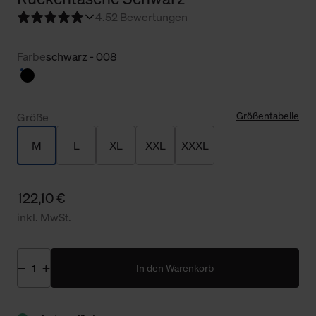
4.5
2 Bewertungen
Farbe
schwarz - 008
Größentabelle
Größe
M
L
XL
XXL
XXXL
122,10 €
inkl. MwSt.
In den Warenkorb