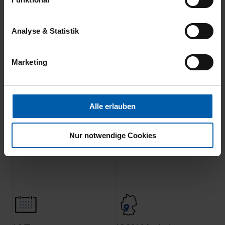
gewährleisten.
Für die Darstellung personalisierter Angebote, Anzeigen
Analyse & Statistik
und Inhalte aufgrund Ihres Nutzerverhaltens und Ihres
Profils sowie für Marketing-, Statistik- und Tracking-
Marketing
Zwecke zur Analyse und Optimierung unserer
Webpräsenz speichern wir personenbezogene
Informationen. Diese übermitteln wir in anonymisierter
Form an Dritte wie etwa unsere Marketingpartner, um
Alle erlauben
Ihnen auch außerhalb unserer Webseiten ausgewählte
Klimaneutraler
Familienunternehmen
Werbung anzeigen zu können.
Versand
Nur notwendige Cookies
Klicken Sie auf "Alle erlauben", damit wir alle Cookies
und Web-Technologien für Ihr personalisiertes
Einkaufserlebnis verwenden dürfen. Über die jeweiligen
Schaltflächen können Sie die Arten der Cookies selbst
festlegen, die Sie erlauben oder ablehnen möchten und
dies mit einem Klick auf „Auswahl erlauben“ bestätigen.
Fall Sie nur die notwendigen Cookies erlauben möchten,