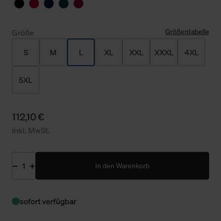
Größentabelle
Größe
S
M
L
XL
XXL
XXXL
4XL
5XL
112,10 €
inkl. MwSt.
In den Warenkorb
sofort verfügbar