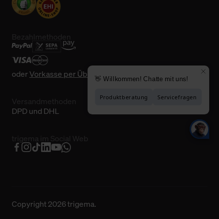
Bezahlmethoden
oder
Vorkasse per Überweisung
Versandmethoden
DPD und DHL
trigema im Social Web
Copyright 2026 trigema.