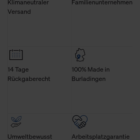
Klimaneutraler
Familienunternehmen
Verwendungszweck. Bei „Über Cookies“ können Sie
Versand
allgemeine Informationen über Cookies einsehen. Über
den Menüpunkt „Datenschutzeinstellungen“ können Sie
jederzeit Ihre Einwilligungserklärung anpassen. Ihre
Einwilligung ist grundsätzlich freiwillig, für die Nutzung
der Webseite nicht erforderlich und kann jederzeit mit
Wirkung für die Zukunft widerrufen. Der Widerruf der
Einwilligung hat jedoch keine Auswirkung auf die
bisherigen Einstellungen und die damit verbundene
14 Tage
100% Made in
Verwendung der Cookies sowie die bis zum Zeitpunkt der
Rückgaberecht
Burladingen
Änderung gesammelten Daten.
Weitere Informationen über Cookies und Web-
Technologien sowie die Nutzung Ihrer persönlichen Daten
finden Sie in unserer Datenschutzerklärung.
Umweltbewusst
Arbeitsplatzgarantie