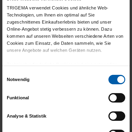
TRIGEMA verwendet Cookies und ähnliche Web-
27.05.2026
Technologien, um Ihnen ein optimal auf Sie
zugeschnittenes Einkaufserlebnis bieten und unser
5
Online-Angebot stetig verbessern zu können. Dazu
Schön warm, ziemlich groß gearbeitet. XS
kommen auf unseren Webseiten verschiedene Arten von
Cookies zum Einsatz, die Daten sammeln, wie Sie
gibt es nicht.
unsere Angebote auf welchen Geräten nutzen.
Technisch erforderliche Cookies sind eine notwendige
Voraussetzung zur Nutzung unserer Webpräsenz, um
Einwilligungsauswahl
26.05.2026
grundlegende Funktionen wie etwa zur Auswahl und
Notwendig
Darstellung unserer Produkte, zum Befüllen des
5
Warenkorbs oder zum Abschluss des Kaufs zu
Funktional
Sitzt gut und hält warm
gewährleisten.
Für die Darstellung personalisierter Angebote, Anzeigen
Analyse & Statistik
und Inhalte aufgrund Ihres Nutzerverhaltens und Ihres
Profils sowie für Marketing-, Statistik- und Tracking-