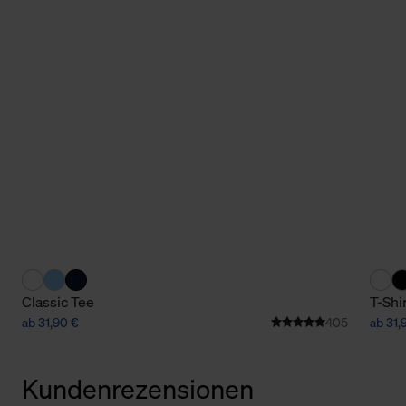
Classic Tee
T-Shi
ab 31,90 €
405
ab 31,
Kundenrezensionen