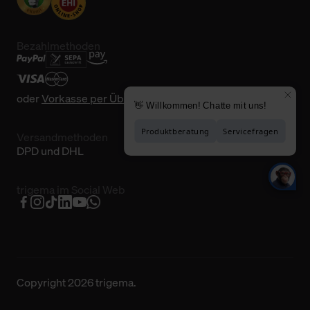
Bezahlmethoden
oder
Vorkasse per Überweisung
Versandmethoden
DPD und DHL
trigema im Social Web
Copyright 2026 trigema.