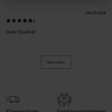
Schaltflächen können Sie die Arten der Cookies selbst
festlegen, die Sie erlauben oder ablehnen möchten und
08.07.2026
dies mit einem Klick auf „Auswahl erlauben“ bestätigen.
5
Fall Sie nur die notwendigen Cookies erlauben möchten,
verwenden wir lediglich die erwähnten technisch
Gute Qualität
erforderlichen Cookies.
Über den Reiter „Details“ erfahren Sie weiterführende
Informationen über die jeweiligen Cookies und ihren
Verwendungszweck. Bei „Über Cookies“ können Sie
Mehr laden
allgemeine Informationen über Cookies einsehen. Über
den Menüpunkt „Datenschutzeinstellungen“ können Sie
jederzeit Ihre Einwilligungserklärung anpassen. Ihre
Einwilligung ist grundsätzlich freiwillig, für die Nutzung
der Webseite nicht erforderlich und kann jederzeit mit
Wirkung für die Zukunft widerrufen. Der Widerruf der
Einwilligung hat jedoch keine Auswirkung auf die
bisherigen Einstellungen und die damit verbundene
Klimaneutraler
Familienunternehmen