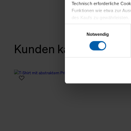
Technisch erforderliche Coo
Funktionen wie etwa zur Aus
des Kaufs zu gewährleisten.
Einwilligungsauswahl
Für die Darstellung personali
Notwendig
sowie für Marketing-, Stati
Kunden kauften auch
personenbezogene Information
Marketingpartner, um Ihnen
Klicken Sie auf "Alle erlaube
verwenden dürfen. Über die j
oder ablehnen möchten und di
erlauben möchten, verwenden 
Über den Reiter „Details“ erf
Verwendungszweck. Bei „Über
Menüpunkt „Datenschutzeinste
grundsätzlich freiwillig, für 
widerrufen. Der Widerruf der 