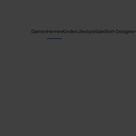
Damen
Herren
Kinder
Lifestyle
Sale
Shirt-Designer