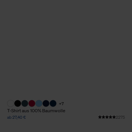
Cookies sowie die bis zum Zeitpunkt der Änderung gesammelte
ookies und Web-Technologien sowie die Nutzung Ihrer persönlic
g.
+7
T-Shirt aus 100% Baumwolle
ab 27,40 €
2275