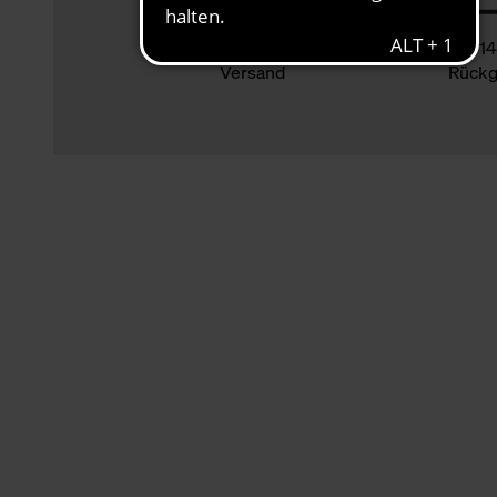
Klimaneutraler
14
Versand
Rückg