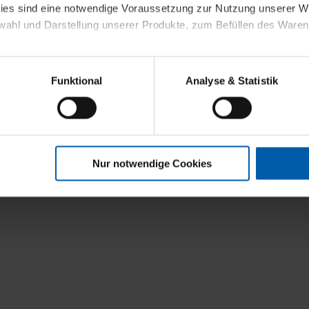
kies sind eine notwendige Voraussetzung zur Nutzung unserer
wahl und Darstellung unserer Produkte, zum Befüllen des Ware
sierter Angebote, Anzeigen und Inhalte aufgrund Ihres Nutzerverh
Funktional
Analyse & Statistik
stik- und Tracking-Zwecke zur Analyse und Optimierung unserer 
en. Diese übermitteln wir in anonymisierter Form an Dritte wie
 auch außerhalb unserer Webseiten ausgewählte Werbung anzeig
n", damit wir alle Cookies und Web-Technologien für Ihr personal
Nur notwendige Cookies
eweiligen Schaltflächen können Sie die Arten der Cookies selbst 
es mit einem Klick auf „Auswahl erlauben“ bestätigen. Fall Sie
wir lediglich die erwähnten technisch erforderlichen Cookies.
ahren Sie weiterführende Informationen über die jeweiligen Cooki
 Cookies“ können Sie allgemeine Informationen über Cookies 
llungen“ können Sie jederzeit Ihre Einwilligungserklärung anpass
die Nutzung der Webseite nicht erforderlich und kann jederzeit mit
Einwilligung hat jedoch keine Auswirkung auf die bisherigen Eins