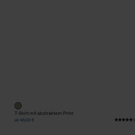
verbundene Verwendung der 
Weitere Informationen über C
unserer Datenschutzerklärun
T-Shirt mit abstraktem Print
ab 48,00 €
9