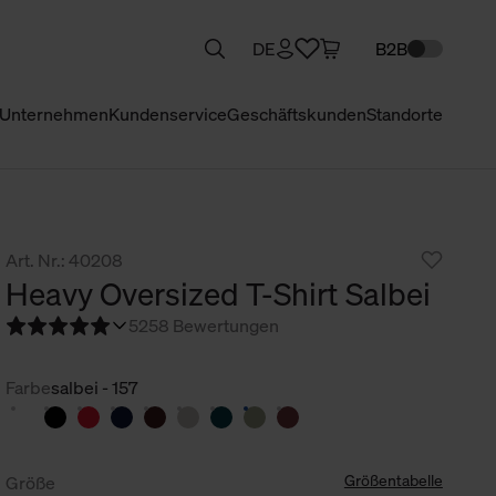
DE
B2B
Unternehmen
Kundenservice
Geschäftskunden
Standorte
Art. Nr.: 40208
Heavy Oversized T-Shirt Salbei
5
258 Bewertungen
Farbe
salbei - 157
Größentabelle
Größe