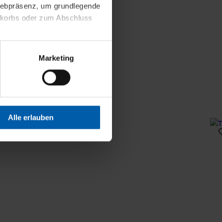
 Webpräsenz, um grundlegende
nkorbs oder zum Abschluss
altens und Ihres Profils
Marketing
Webpräsenz speichern wir
 etwa unsere
en zu können.
isiertes Einkaufserlebnis
Alle erlauben
festlegen, die Sie erlauben
 nur die notwendigen Cookies
es und ihren
einsehen. Über den
en. Ihre Einwilligung ist
 Wirkung für die Zukunft
tellungen und die damit