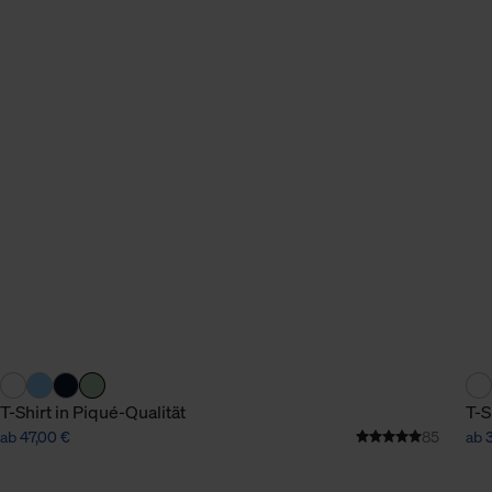
n Daten.
hen Daten finden Sie in
T-Shirt in Piqué-Qualität
T-S
ab 47,00 €
85
ab 