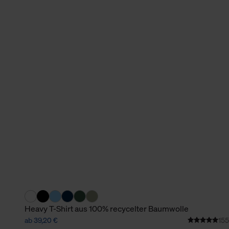
verbundene Verwendung der 
Weitere Informationen über C
unserer Datenschutzerklärun
Heavy T-Shirt aus 100% recycelter Baumwolle
ab 39,20 €
155