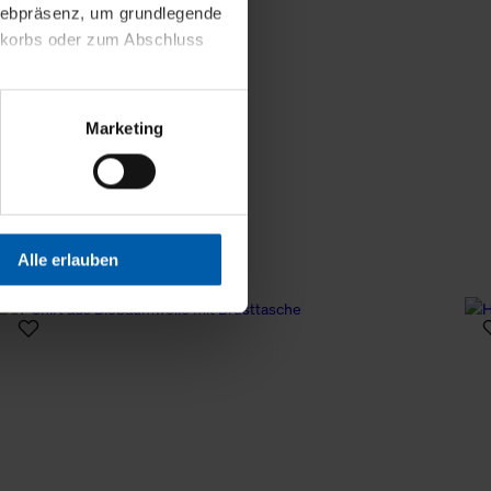
 Webpräsenz, um grundlegende
nkorbs oder zum Abschluss
altens und Ihres Profils
Marketing
Webpräsenz speichern wir
 etwa unsere
en zu können.
isiertes Einkaufserlebnis
Alle erlauben
festlegen, die Sie erlauben
 nur die notwendigen Cookies
es und ihren
einsehen. Über den
en. Ihre Einwilligung ist
 Wirkung für die Zukunft
tellungen und die damit