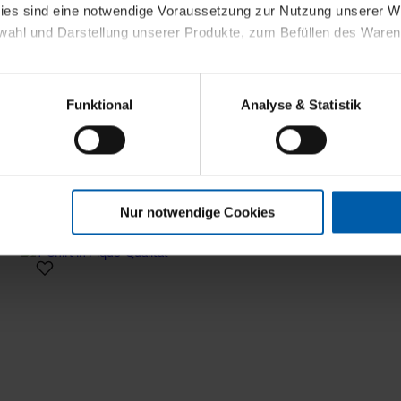
kies sind eine notwendige Voraussetzung zur Nutzung unserer
wahl und Darstellung unserer Produkte, zum Befüllen des Ware
sierter Angebote, Anzeigen und Inhalte aufgrund Ihres Nutzerverh
Funktional
Analyse & Statistik
stik- und Tracking-Zwecke zur Analyse und Optimierung unserer 
en. Diese übermitteln wir in anonymisierter Form an Dritte wie
 auch außerhalb unserer Webseiten ausgewählte Werbung anzeig
n", damit wir alle Cookies und Web-Technologien für Ihr personal
Nur notwendige Cookies
eweiligen Schaltflächen können Sie die Arten der Cookies selbst 
es mit einem Klick auf „Auswahl erlauben“ bestätigen. Fall Sie
wir lediglich die erwähnten technisch erforderlichen Cookies.
ahren Sie weiterführende Informationen über die jeweiligen Cooki
 Cookies“ können Sie allgemeine Informationen über Cookies 
llungen“ können Sie jederzeit Ihre Einwilligungserklärung anpass
die Nutzung der Webseite nicht erforderlich und kann jederzeit mit
Einwilligung hat jedoch keine Auswirkung auf die bisherigen Eins