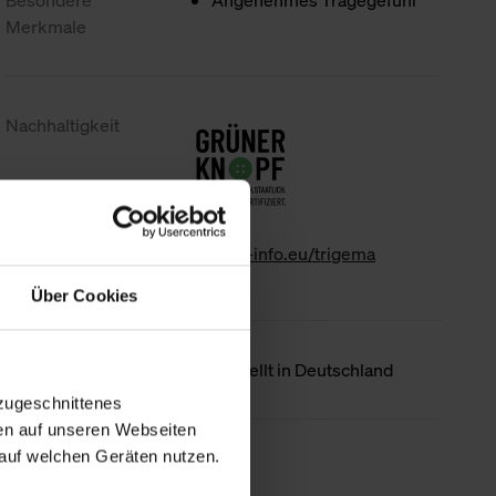
Besondere
Angenehmes Tragegefühl
Merkmale
Nachhaltigkeit
www.gk-info.eu/trigema
Über Cookies
Ursprungsland
Hergestellt in Deutschland
zugeschnittenes
en auf unseren Webseiten
auf welchen Geräten nutzen.
Weniger Details