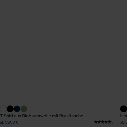
n Daten.
hen Daten finden Sie in
T-Shirt aus Biobaumwolle mit Brusttasche
Hea
ab 39,00 €
9
ab 