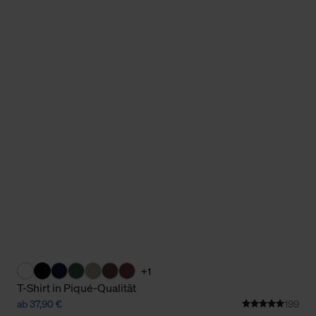
Cookies sowie die bis zum Zeitpunkt der Änderung gesammelte
ookies und Web-Technologien sowie die Nutzung Ihrer persönlic
g.
+1
T-Shirt in Piqué-Qualität
ab 37,90 €
199