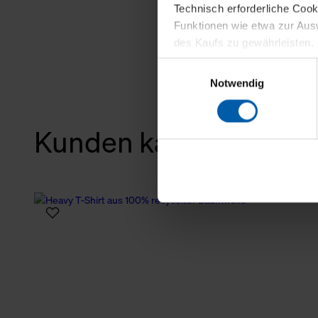
Technisch erforderliche Coo
Funktionen wie etwa zur Aus
des Kaufs zu gewährleisten.
Einwilligungsauswahl
Für die Darstellung personali
Notwendig
sowie für Marketing-, Stati
personenbezogene Information
Marketingpartner, um Ihnen
Kunden kauften auch
Klicken Sie auf "Alle erlaube
verwenden dürfen. Über die j
oder ablehnen möchten und di
erlauben möchten, verwenden 
Über den Reiter „Details“ erf
Verwendungszweck. Bei „Über
Menüpunkt „Datenschutzeinste
grundsätzlich freiwillig, für 
widerrufen. Der Widerruf der 