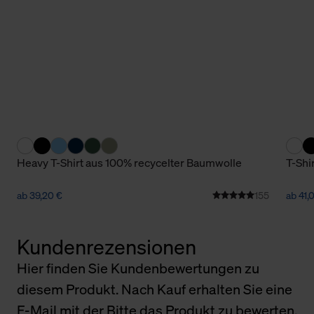
Heavy T-Shirt aus 100% recycelter Baumwolle
T-Shi
ab 39,20 €
155
ab 41,
Kundenrezensionen
Hier finden Sie Kundenbewertungen zu
diesem Produkt. Nach Kauf erhalten Sie eine
E-Mail mit der Bitte das Produkt zu bewerten.