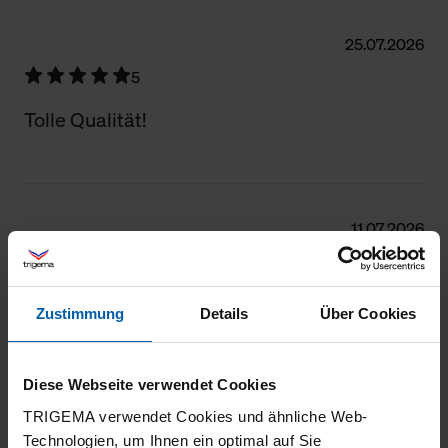
25.07.2026
5
Tolle Qualität!
11.07.2026
5
Lange Benutzung durch hohe Qualität und
Zustimmung
Details
Über Cookies
gute Verarbeitung.
Diese Webseite verwendet Cookies
TRIGEMA verwendet Cookies und ähnliche Web-
04.07.2026
Technologien, um Ihnen ein optimal auf Sie