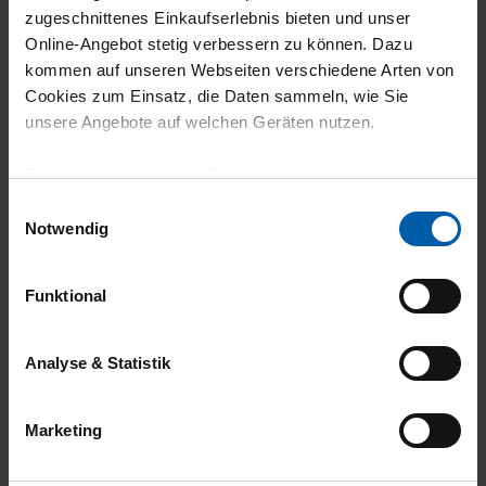
zugeschnittenes Einkaufserlebnis bieten und unser
5
Online-Angebot stetig verbessern zu können. Dazu
kommen auf unseren Webseiten verschiedene Arten von
gute Qualität und guter Schnitt
Cookies zum Einsatz, die Daten sammeln, wie Sie
unsere Angebote auf welchen Geräten nutzen.
Technisch erforderliche Cookies sind eine notwendige
21.06.2026
Voraussetzung zur Nutzung unserer Webpräsenz, um
Einwilligungsauswahl
grundlegende Funktionen wie etwa zur Auswahl und
4
Notwendig
Darstellung unserer Produkte, zum Befüllen des
Behalten weil es Trigema ist, aber sitzt nicht
Warenkorbs oder zum Abschluss des Kaufs zu
Funktional
so gut.
gewährleisten.
Für die Darstellung personalisierter Angebote, Anzeigen
Analyse & Statistik
und Inhalte aufgrund Ihres Nutzerverhaltens und Ihres
Profils sowie für Marketing-, Statistik- und Tracking-
07.06.2026
Marketing
Zwecke zur Analyse und Optimierung unserer
4
Webpräsenz speichern wir personenbezogene