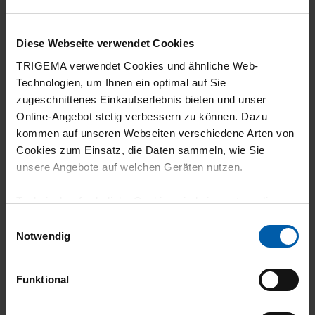
4
Behalten weil es Trigema ist, aber sitzt nicht
Diese Webseite verwendet Cookies
so gut.
TRIGEMA verwendet Cookies und ähnliche Web-
Technologien, um Ihnen ein optimal auf Sie
zugeschnittenes Einkaufserlebnis bieten und unser
Online-Angebot stetig verbessern zu können. Dazu
kommen auf unseren Webseiten verschiedene Arten von
07.06.2026
Cookies zum Einsatz, die Daten sammeln, wie Sie
4
unsere Angebote auf welchen Geräten nutzen.
Gute Qualität
Technisch erforderliche Cookies sind eine notwendige
Voraussetzung zur Nutzung unserer Webpräsenz, um
Einwilligungsauswahl
grundlegende Funktionen wie etwa zur Auswahl und
Notwendig
Darstellung unserer Produkte, zum Befüllen des
Warenkorbs oder zum Abschluss des Kaufs zu
Mehr laden
Funktional
gewährleisten.