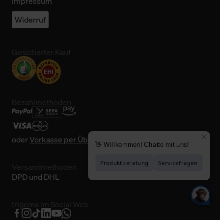
Impressum
Widerruf
Gesicherter Kauf
Bezahlmethoden
oder
Vorkasse per Überweisung
Versandmethoden
DPD und DHL
trigema im Social Web