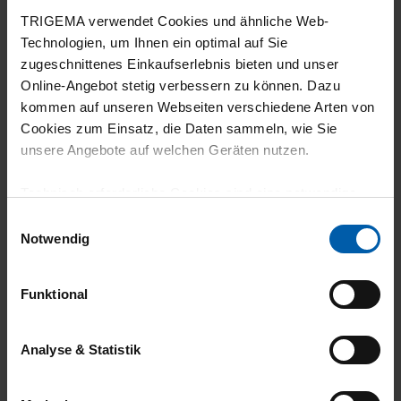
22.07.2026
TRIGEMA verwendet Cookies und ähnliche Web-
5
Technologien, um Ihnen ein optimal auf Sie
zugeschnittenes Einkaufserlebnis bieten und unser
Sehr angenehmer Trage Komfort und gute
Online-Angebot stetig verbessern zu können. Dazu
Qualität.
kommen auf unseren Webseiten verschiedene Arten von
Cookies zum Einsatz, die Daten sammeln, wie Sie
unsere Angebote auf welchen Geräten nutzen.
Technisch erforderliche Cookies sind eine notwendige
19.07.2026
Voraussetzung zur Nutzung unserer Webpräsenz, um
Einwilligungsauswahl
5
grundlegende Funktionen wie etwa zur Auswahl und
Notwendig
Darstellung unserer Produkte, zum Befüllen des
Super
Warenkorbs oder zum Abschluss des Kaufs zu
Funktional
gewährleisten.
Für die Darstellung personalisierter Angebote, Anzeigen
Analyse & Statistik
und Inhalte aufgrund Ihres Nutzerverhaltens und Ihres
18.07.2026
Profils sowie für Marketing-, Statistik- und Tracking-
5