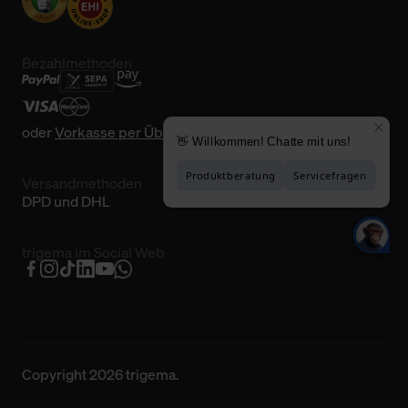
Bezahlmethoden
oder
Vorkasse per Überweisung
Versandmethoden
DPD und DHL
trigema im Social Web
Copyright 2026 trigema.