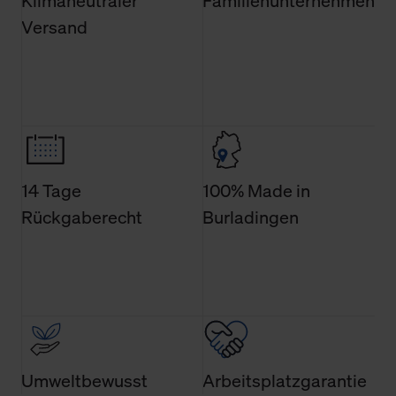
Klimaneutraler
Familienunternehmen
Verwendungszweck. Bei „Über Cookies“ können Sie
Versand
allgemeine Informationen über Cookies einsehen. Über
den Menüpunkt „Datenschutzeinstellungen“ können Sie
jederzeit Ihre Einwilligungserklärung anpassen. Ihre
Einwilligung ist grundsätzlich freiwillig, für die Nutzung
der Webseite nicht erforderlich und kann jederzeit mit
Wirkung für die Zukunft widerrufen. Der Widerruf der
Einwilligung hat jedoch keine Auswirkung auf die
bisherigen Einstellungen und die damit verbundene
14 Tage
100% Made in
Verwendung der Cookies sowie die bis zum Zeitpunkt der
Rückgaberecht
Burladingen
Änderung gesammelten Daten.
Weitere Informationen über Cookies und Web-
Technologien sowie die Nutzung Ihrer persönlichen Daten
finden Sie in unserer Datenschutzerklärung.
Umweltbewusst
Arbeitsplatzgarantie