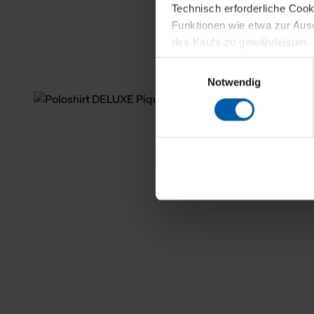
Technisch erforderliche Coo
Funktionen wie etwa zur Aus
des Kaufs zu gewährleisten.
Einwilligungsauswahl
Für die Darstellung personali
Notwendig
sowie für Marketing-, Stati
personenbezogene Information
Marketingpartner, um Ihnen
Klicken Sie auf "Alle erlaube
verwenden dürfen. Über die j
oder ablehnen möchten und di
erlauben möchten, verwenden 
Über den Reiter „Details“ erf
Verwendungszweck. Bei „Über
Menüpunkt „Datenschutzeinste
grundsätzlich freiwillig, für 
widerrufen. Der Widerruf der 