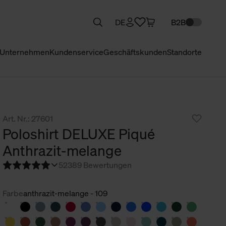
DE
B2B
Unternehmen
Kundenservice
Geschäftskunden
Standorte
Art. Nr.: 27601
Poloshirt DELUXE Piqué
Anthrazit-melange
5
2389 Bewertungen
Farbe
anthrazit-melange - 109