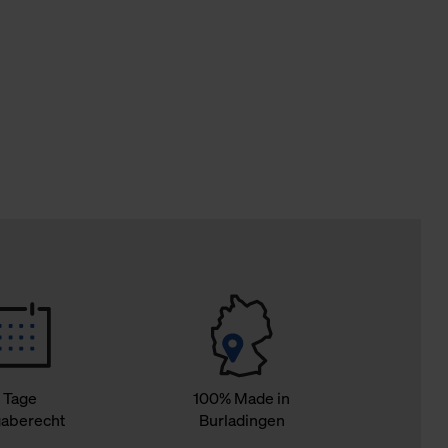
Cookies sowie die bis zum Zeitpunkt der Änderung gesammelte
ookies und Web-Technologien sowie die Nutzung Ihrer persönlic
g.
 Tage
100% Made in
aberecht
Burladingen