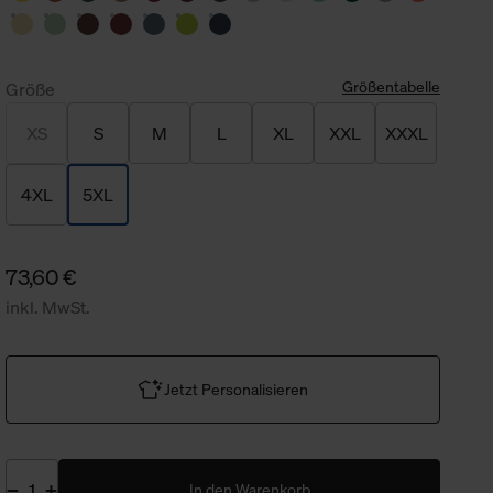
Größentabelle
Größe
XS
S
M
L
XL
XXL
XXXL
4XL
5XL
73,60 €
inkl. MwSt.
Jetzt Personalisieren
In den Warenkorb