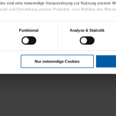
kies sind eine notwendige Voraussetzung zur Nutzung unserer
wahl und Darstellung unserer Produkte, zum Befüllen des Ware
sierter Angebote, Anzeigen und Inhalte aufgrund Ihres Nutzerverh
Funktional
Analyse & Statistik
stik- und Tracking-Zwecke zur Analyse und Optimierung unserer 
en. Diese übermitteln wir in anonymisierter Form an Dritte wie
 auch außerhalb unserer Webseiten ausgewählte Werbung anzeig
n", damit wir alle Cookies und Web-Technologien für Ihr personal
Nur notwendige Cookies
eweiligen Schaltflächen können Sie die Arten der Cookies selbst 
es mit einem Klick auf „Auswahl erlauben“ bestätigen. Fall Sie
wir lediglich die erwähnten technisch erforderlichen Cookies.
ahren Sie weiterführende Informationen über die jeweiligen Cooki
 Cookies“ können Sie allgemeine Informationen über Cookies 
llungen“ können Sie jederzeit Ihre Einwilligungserklärung anpass
die Nutzung der Webseite nicht erforderlich und kann jederzeit mit
Einwilligung hat jedoch keine Auswirkung auf die bisherigen Eins