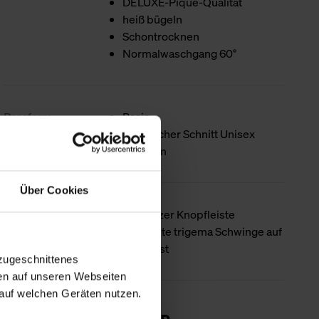
DELUXE-Piqué-Qualität
heiß bügeln
Schontrocknen
Normalwaschgang 60°
Passform
Basic
Klassischer Schnitt Unisex
Halbarm
Über Cookies
Produktdetails
Mit kurzer Knopfleiste
Gestickte trigema Schwinge auf
der Brust
zugeschnittenes
en auf unseren Webseiten
auf welchen Geräten nutzen.
Nachhaltigkeit