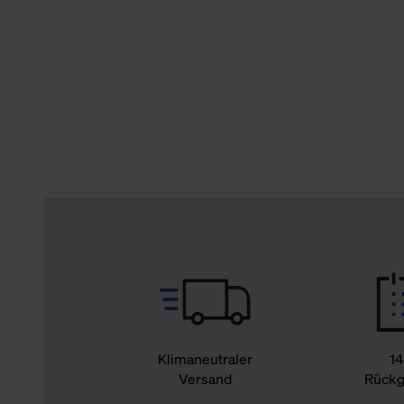
verbundene Verwendung der 
Weitere Informationen über C
unserer Datenschutzerklärun
Klimaneutraler
14
Versand
Rückg