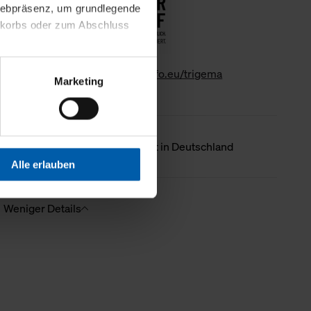
 Webpräsenz, um grundlegende
nkorbs oder zum Abschluss
www.gk-info.eu/trigema
altens und Ihres Profils
Marketing
Webpräsenz speichern wir
 etwa unsere
en zu können.
Ursprungsland
Hergestellt in Deutschland
isiertes Einkaufserlebnis
Alle erlauben
festlegen, die Sie erlauben
 nur die notwendigen Cookies
Weniger Details
es und ihren
einsehen. Über den
en. Ihre Einwilligung ist
 Wirkung für die Zukunft
tellungen und die damit