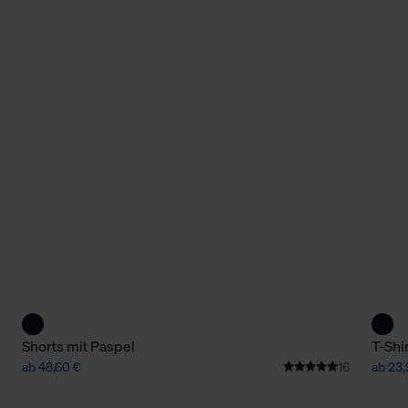
Shorts mit Paspel
T-Shi
ab 48,60 €
16
ab 23,