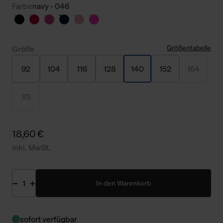
Farbe
navy - 046
Größentabelle
Größe
92
104
116
128
140
152
164
XS
18,60 €
inkl. MwSt.
In den Warenkorb
sofort verfügbar