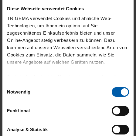
Diese Webseite verwendet Cookies
TRIGEMA verwendet Cookies und ähnliche Web-
Technologien, um Ihnen ein optimal auf Sie
25.07.2026
zugeschnittenes Einkaufserlebnis bieten und unser
5
Online-Angebot stetig verbessern zu können. Dazu
kommen auf unseren Webseiten verschiedene Arten von
Schon passiert in erster Bewertung: lange
Cookies zum Einsatz, die Daten sammeln, wie Sie
Lebensdauer, bequem, angenehmes
unsere Angebote auf welchen Geräten nutzen.
Material
Technisch erforderliche Cookies sind eine notwendige
Voraussetzung zur Nutzung unserer Webpräsenz, um
Einwilligungsauswahl
grundlegende Funktionen wie etwa zur Auswahl und
Notwendig
Darstellung unserer Produkte, zum Befüllen des
25.07.2026
Warenkorbs oder zum Abschluss des Kaufs zu
5
Funktional
gewährleisten.
Freizeithose - bequem und angenehm zu
Für die Darstellung personalisierter Angebote, Anzeigen
Analyse & Statistik
tragen
und Inhalte aufgrund Ihres Nutzerverhaltens und Ihres