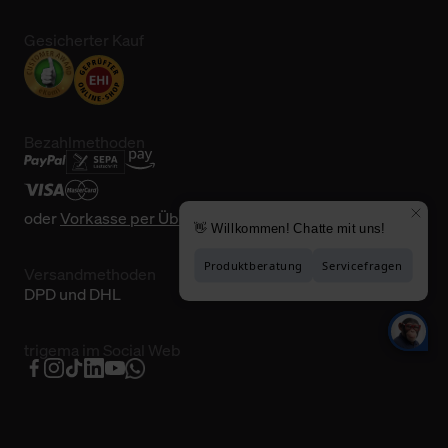
Gesicherter Kauf
Bezahlmethoden
oder
Vorkasse per Überweisung
Versandmethoden
DPD und DHL
trigema im Social Web