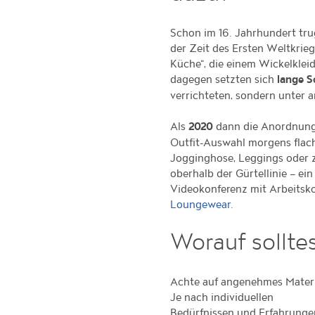
Schon im 16. Jahrhundert tru
der Zeit des Ersten Weltkrie
Küche“, die einem Wickelkleid
dagegen setzten sich
lange S
verrichteten, sondern unter
Als
dann die Anordnun
2020
Outfit-Auswahl morgens flac
Jogginghose, Leggings oder 
oberhalb der Gürtellinie – ei
Videokonferenz mit Arbeitsko
Loungewear.
Worauf sollte
Achte auf angenehmes Materi
Je nach individuellen
Bedürfnissen und Erfahrunge