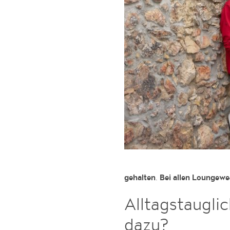
.
gehalten
Bei allen Loungewe
Alltagstaugl
dazu?