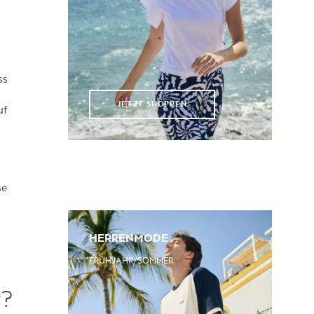
ss
JETZT SHOPPEN
uf
se
d
HERRENMODE
FRÜHJAHR/SOMMER
r?