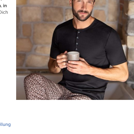
, in
 Dich
.
llung