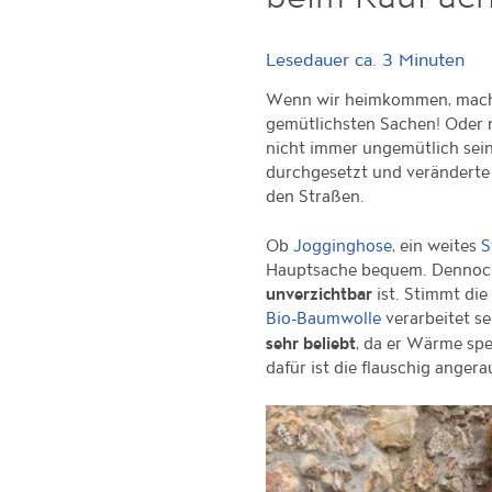
Lesedauer ca.
3
Minuten
Wenn wir heimkommen, machen
gemütlichsten Sachen! Oder n
nicht immer ungemütlich sei
durchgesetzt und veränderte
den Straßen.
Ob
, ein weites
Jogginghose
S
Hauptsache bequem. Dennoch
ist. Stimmt die
unverzichtbar
verarbeitet se
Bio-Baumwolle
, da er Wärme sp
sehr beliebt
dafür ist die flauschig angera