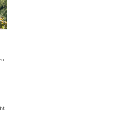
zu
cht
!