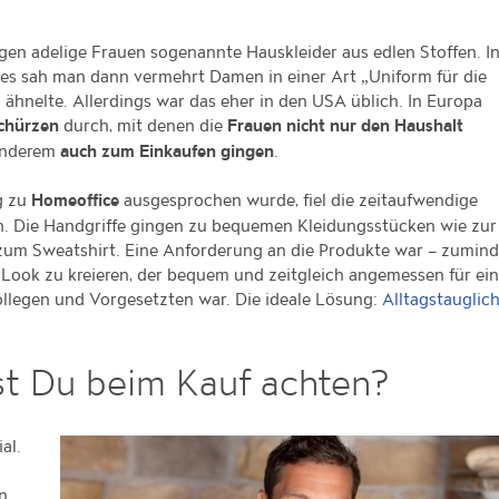
gen adelige Frauen sogenannte Hauskleider aus edlen Stoffen. I
ges sah man dann vermehrt Damen in einer Art „Uniform für die
 ähnelte. Allerdings war das eher in den USA üblich. In Europa
durch, mit denen die
chürzen
Frauen nicht nur den Haushalt
 anderem
.
auch zum Einkaufen gingen
g zu
ausgesprochen wurde, fiel die zeitaufwendige
Homeoffice
h. Die Handgriffe gingen zu bequemen Kleidungsstücken wie zur
zum Sweatshirt. Eine Anforderung an die Produkte war – zumind
n Look zu kreieren, der bequem und zeitgleich angemessen für ei
llegen und Vorgesetzten war. Die ideale Lösung:
Alltagstauglic
st Du beim Kauf achten?
al.
n