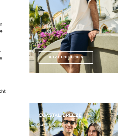
en
he
e
JETZT ENTDECKEN
ie
cht
COASTAL BREEZE
DAMEN & HERREN