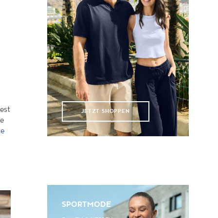
n
est
JETZT SHOPPEN
ne
he
SPORTMODE