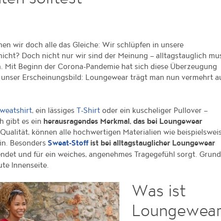
 wir doch alle das Gleiche: Wir schlüpfen in unsere
icht? Doch nicht nur wir sind der Meinung – alltagstauglich mu
n. Mit Beginn der Corona-Pandemie hat sich diese Überzeugung
 unser Erscheinungsbild: Loungewear trägt man nun vermehrt a
, ein lässiges
oder ein kuscheliger Pullover –
weatshirt
T-Shirt
 gibt es ein
herausragendes Merkmal, das bei Loungewear
 Qualität, können alle hochwertigen Materialien wie beispielswei
in. Besonders
ist bei alltagstauglicher Loungewear
Sweat-Stoff
endet und für ein weiches, angenehmes Tragegefühl sorgt. Grun
ute Innenseite.
Was ist
Loungewea