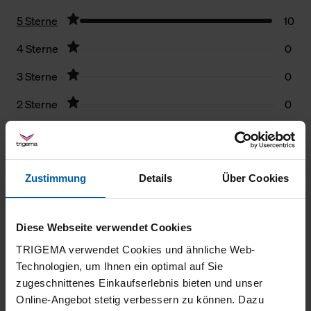
5 Sterne
10
4 Sterne
0
3 Sterne
0
2 Sterne
0
1 Stern
0
Filter zurücksetzen
Zustimmung
Details
Über Cookies
13.04.2026
5
Diese Webseite verwendet Cookies
Qualität und Größe - alles bestens
TRIGEMA verwendet Cookies und ähnliche Web-
Technologien, um Ihnen ein optimal auf Sie
zugeschnittenes Einkaufserlebnis bieten und unser
Online-Angebot stetig verbessern zu können. Dazu