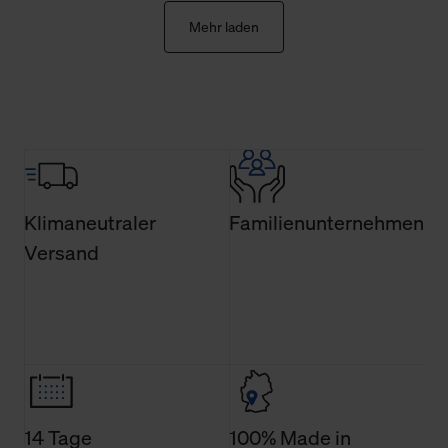
der Webseite nicht erforderlich und kann jederzeit mit
Mehr laden
Wirkung für die Zukunft widerrufen. Der Widerruf der
Einwilligung hat jedoch keine Auswirkung auf die
bisherigen Einstellungen und die damit verbundene
Verwendung der Cookies sowie die bis zum Zeitpunkt der
Änderung gesammelten Daten.
Weitere Informationen über Cookies und Web-
Technologien sowie die Nutzung Ihrer persönlichen Daten
Klimaneutraler
Familienunternehmen
finden Sie in unserer Datenschutzerklärung.
Versand
14 Tage
100% Made in