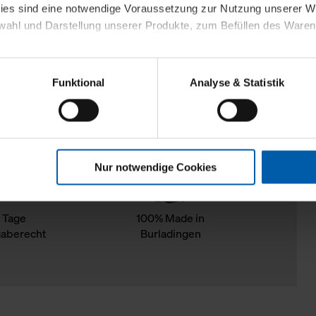
kies sind eine notwendige Voraussetzung zur Nutzung unserer
wahl und Darstellung unserer Produkte, zum Befüllen des Ware
sierter Angebote, Anzeigen und Inhalte aufgrund Ihres Nutzerverh
Funktional
Analyse & Statistik
stik- und Tracking-Zwecke zur Analyse und Optimierung unserer 
en. Diese übermitteln wir in anonymisierter Form an Dritte wie
 auch außerhalb unserer Webseiten ausgewählte Werbung anzeig
n", damit wir alle Cookies und Web-Technologien für Ihr personal
Nur notwendige Cookies
eweiligen Schaltflächen können Sie die Arten der Cookies selbst 
es mit einem Klick auf „Auswahl erlauben“ bestätigen. Fall Sie
wir lediglich die erwähnten technisch erforderlichen Cookies.
 Tage
100% Made in
aberecht
Burladingen
ahren Sie weiterführende Informationen über die jeweiligen Cooki
 Cookies“ können Sie allgemeine Informationen über Cookies 
llungen“ können Sie jederzeit Ihre Einwilligungserklärung anpass
die Nutzung der Webseite nicht erforderlich und kann jederzeit mit
Einwilligung hat jedoch keine Auswirkung auf die bisherigen Eins