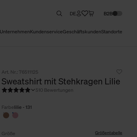
DE
B2B
Unternehmen
Kundenservice
Geschäftskunden
Standorte
Art. Nr.: 76511125
Sweatshirt mit Stehkragen Lilie
5
10 Bewertungen
Farbe
lilie - 131
Größentabelle
Größe