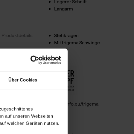
Legerer Schnitt
Langarm
Produktdetails
Stehkragen
Mit trigema Schwinge
Nachhaltigkeit
Über Cookies
www.gk-info.eu/trigema
zugeschnittenes
en auf unseren Webseiten
auf welchen Geräten nutzen.