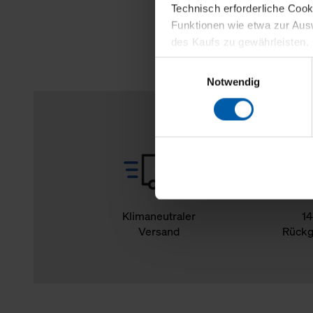
Technisch erforderliche Coo
Funktionen wie etwa zur Aus
des Kaufs zu gewährleisten.
Einwilligungsauswahl
Für die Darstellung personali
Notwendig
sowie für Marketing-, Stati
personenbezogene Information
Marketingpartner, um Ihnen
Klicken Sie auf "Alle erlaube
verwenden dürfen. Über die j
oder ablehnen möchten und di
erlauben möchten, verwenden 
Klimaneutraler
14
Versand
Rückg
Über den Reiter „Details“ erf
Verwendungszweck. Bei „Über
Menüpunkt „Datenschutzeinste
grundsätzlich freiwillig, für 
widerrufen. Der Widerruf der 