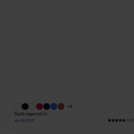
+8
Rollkragenshirt
ab 43,20 €
1347