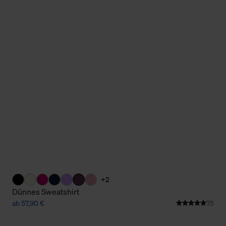
+2
Dünnes Sweatshirt
ab 57,90 €
75