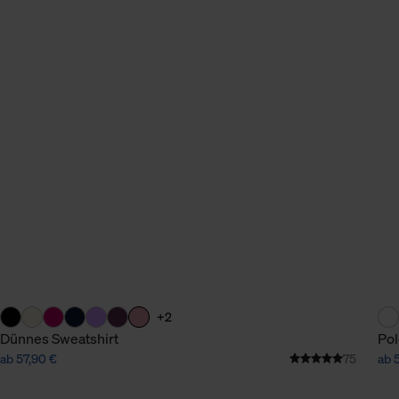
+2
Dünnes Sweatshirt
Pol
ab 57,90 €
75
ab 