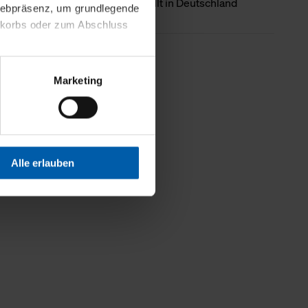
Ursprungsland
Hergestellt in Deutschland
 Webpräsenz, um grundlegende
nkorbs oder zum Abschluss
Weniger Details
altens und Ihres Profils
Marketing
Webpräsenz speichern wir
 etwa unsere
en zu können.
isiertes Einkaufserlebnis
Alle erlauben
festlegen, die Sie erlauben
 nur die notwendigen Cookies
es und ihren
einsehen. Über den
en. Ihre Einwilligung ist
 Wirkung für die Zukunft
tellungen und die damit