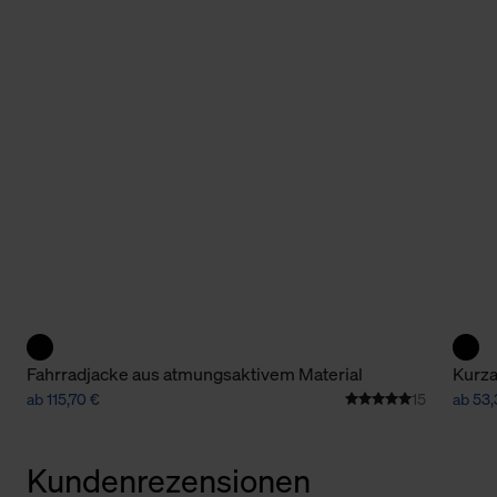
Fahrradjacke aus atmungsaktivem Material
Kurza
ab 115,70 €
15
ab 53
Kundenrezensionen