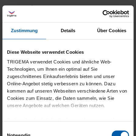
1 Stern
0
Filter zurücksetzen
Zustimmung
Details
Über Cookies
10.07.2026
5
Diese Webseite verwendet Cookies
Alles Super
TRIGEMA verwendet Cookies und ähnliche Web-
Technologien, um Ihnen ein optimal auf Sie
zugeschnittenes Einkaufserlebnis bieten und unser
Online-Angebot stetig verbessern zu können. Dazu
kommen auf unseren Webseiten verschiedene Arten von
18.06.2026
Cookies zum Einsatz, die Daten sammeln, wie Sie
5
unsere Angebote auf welchen Geräten nutzen.
leichte Jacke, tolle Verarbeitung
Technisch erforderliche Cookies sind eine notwendige
Voraussetzung zur Nutzung unserer Webpräsenz, um
Einwilligungsauswahl
grundlegende Funktionen wie etwa zur Auswahl und
Notwendig