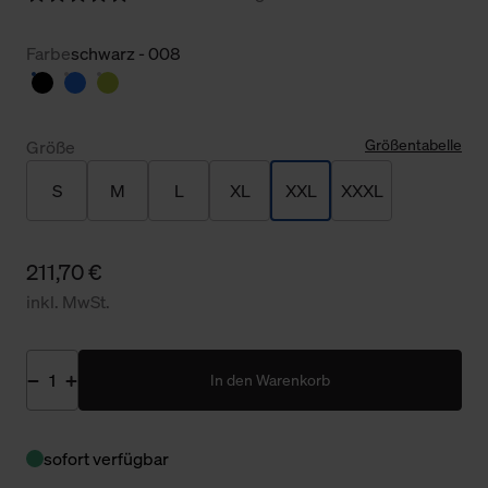
Farbe
schwarz - 008
Größentabelle
Größe
S
M
L
XL
XXL
XXXL
211,70 €
inkl. MwSt.
In den Warenkorb
sofort verfügbar