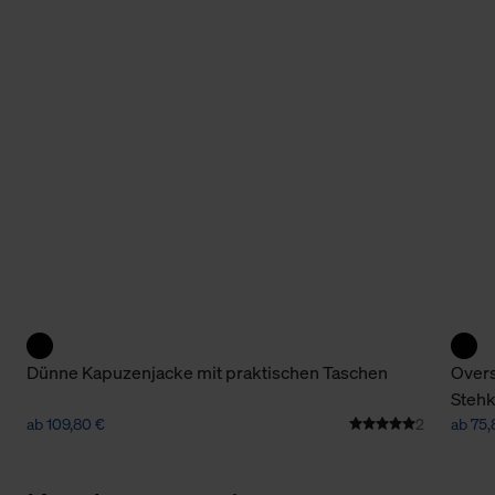
Dünne Kapuzenjacke mit praktischen Taschen
Overs
Steh
ab 109,80 €
2
ab 75