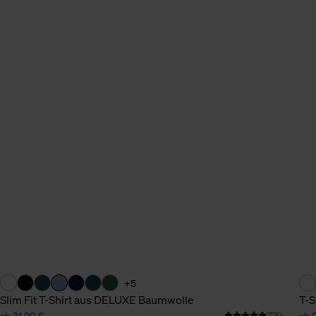
n Daten.
hen Daten finden Sie in
+5
Slim Fit T-Shirt aus DELUXE Baumwolle
T-S
ab 31,90 €
779
ab 