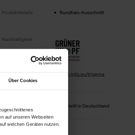
Produktdetails
Rundhals-Ausschnitt
Nachhaltigkeit
www.gk-info.eu/trigema
Über Cookies
Ursprungsland
Hergestellt in Deutschland
zugeschnittenes
en auf unseren Webseiten
auf welchen Geräten nutzen.
Weniger Details