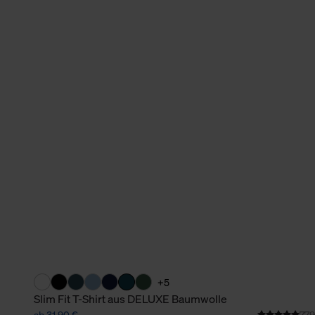
verbundene Verwendung der 
Weitere Informationen über C
unserer Datenschutzerklärun
+5
Slim Fit T-Shirt aus DELUXE Baumwolle
ab 31,90 €
779