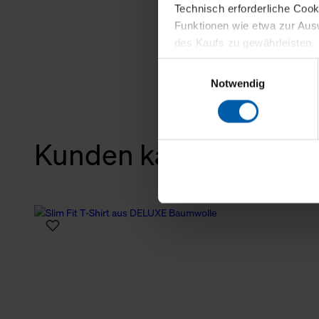
Technisch erforderliche Coo
Funktionen wie etwa zur Aus
des Kaufs zu gewährleisten.
Einwilligungsauswahl
Für die Darstellung personali
Notwendig
sowie für Marketing-, Stati
personenbezogene Information
Marketingpartner, um Ihnen
Kunden kauften auch
Klicken Sie auf "Alle erlaube
verwenden dürfen. Über die j
oder ablehnen möchten und di
erlauben möchten, verwenden 
Über den Reiter „Details“ erf
Verwendungszweck. Bei „Über
Menüpunkt „Datenschutzeinste
grundsätzlich freiwillig, für 
widerrufen. Der Widerruf der 