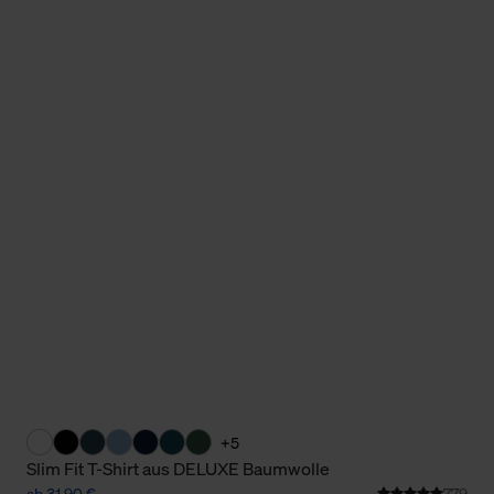
Cookies sowie die bis zum Zeitpunkt der Änderung gesammelte
ookies und Web-Technologien sowie die Nutzung Ihrer persönlic
g.
+5
Slim Fit T-Shirt aus DELUXE Baumwolle
ab 31,90 €
779