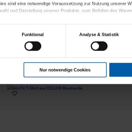
kies sind eine notwendige Voraussetzung zur Nutzung unserer
wahl und Darstellung unserer Produkte, zum Befüllen des Ware
sierter Angebote, Anzeigen und Inhalte aufgrund Ihres Nutzerverh
Funktional
Analyse & Statistik
stik- und Tracking-Zwecke zur Analyse und Optimierung unserer 
en. Diese übermitteln wir in anonymisierter Form an Dritte wie
 auch außerhalb unserer Webseiten ausgewählte Werbung anzeig
n", damit wir alle Cookies und Web-Technologien für Ihr personal
Nur notwendige Cookies
eweiligen Schaltflächen können Sie die Arten der Cookies selbst 
es mit einem Klick auf „Auswahl erlauben“ bestätigen. Fall Sie
wir lediglich die erwähnten technisch erforderlichen Cookies.
ahren Sie weiterführende Informationen über die jeweiligen Cooki
 Cookies“ können Sie allgemeine Informationen über Cookies 
llungen“ können Sie jederzeit Ihre Einwilligungserklärung anpass
die Nutzung der Webseite nicht erforderlich und kann jederzeit mit
Einwilligung hat jedoch keine Auswirkung auf die bisherigen Eins