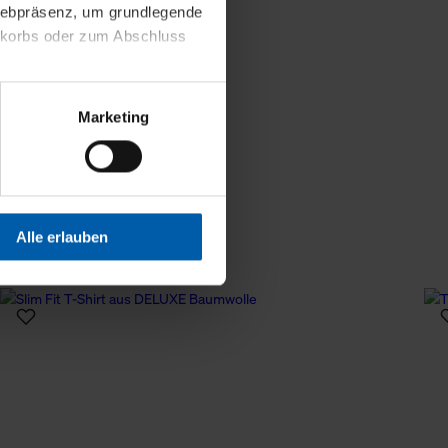
 Webpräsenz, um grundlegende
nkorbs oder zum Abschluss
altens und Ihres Profils
Marketing
Webpräsenz speichern wir
 etwa unsere
en zu können.
isiertes Einkaufserlebnis
Alle erlauben
festlegen, die Sie erlauben
 nur die notwendigen Cookies
es und ihren
einsehen. Über den
en. Ihre Einwilligung ist
 Wirkung für die Zukunft
tellungen und die damit