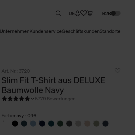
DE
B2B
Unternehmen
Kundenservice
Geschäftskunden
Standorte
Art. Nr.: 37201
Slim Fit T-Shirt aus DELUXE
Baumwolle Navy
5
779 Bewertungen
Farbe
navy - 046