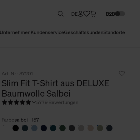
DE
B2B
Unternehmen
Kundenservice
Geschäftskunden
Standorte
Art. Nr.: 37201
Slim Fit T-Shirt aus DELUXE
Baumwolle Salbei
5
779 Bewertungen
Farbe
salbei - 157