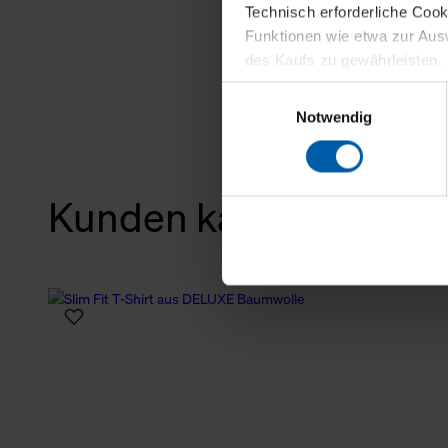
Technisch erforderliche Coo
Funktionen wie etwa zur Aus
des Kaufs zu gewährleisten.
Einwilligungsauswahl
Für die Darstellung personali
Notwendig
sowie für Marketing-, Stati
personenbezogene Information
Marketingpartner, um Ihnen
Kunden kauften auch
Klicken Sie auf "Alle erlaube
verwenden dürfen. Über die j
oder ablehnen möchten und di
erlauben möchten, verwenden 
Über den Reiter „Details“ erf
Verwendungszweck. Bei „Über
Menüpunkt „Datenschutzeinste
grundsätzlich freiwillig, für 
widerrufen. Der Widerruf der 