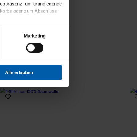
 Webpräsenz, um grundlegende
nkorbs oder zum Abschluss
altens und Ihres Profils
Marketing
Webpräsenz speichern wir
 etwa unsere
en zu können.
isiertes Einkaufserlebnis
Alle erlauben
festlegen, die Sie erlauben
 nur die notwendigen Cookies
es und ihren
einsehen. Über den
en. Ihre Einwilligung ist
 Wirkung für die Zukunft
tellungen und die damit