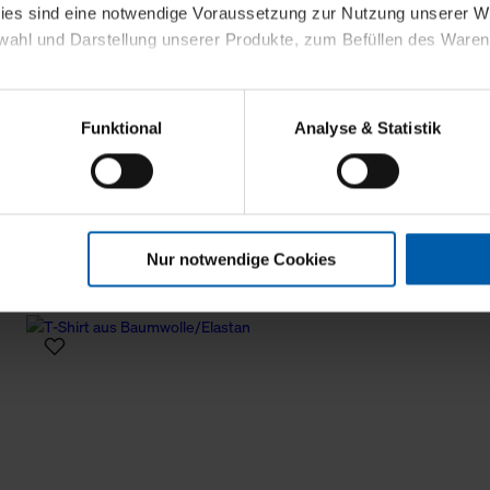
kies sind eine notwendige Voraussetzung zur Nutzung unserer
wahl und Darstellung unserer Produkte, zum Befüllen des Ware
sierter Angebote, Anzeigen und Inhalte aufgrund Ihres Nutzerverh
Funktional
Analyse & Statistik
stik- und Tracking-Zwecke zur Analyse und Optimierung unserer 
en. Diese übermitteln wir in anonymisierter Form an Dritte wie
 auch außerhalb unserer Webseiten ausgewählte Werbung anzeig
n", damit wir alle Cookies und Web-Technologien für Ihr personal
Nur notwendige Cookies
eweiligen Schaltflächen können Sie die Arten der Cookies selbst 
es mit einem Klick auf „Auswahl erlauben“ bestätigen. Fall Sie
wir lediglich die erwähnten technisch erforderlichen Cookies.
ahren Sie weiterführende Informationen über die jeweiligen Cooki
 Cookies“ können Sie allgemeine Informationen über Cookies 
llungen“ können Sie jederzeit Ihre Einwilligungserklärung anpass
die Nutzung der Webseite nicht erforderlich und kann jederzeit mit
Einwilligung hat jedoch keine Auswirkung auf die bisherigen Eins