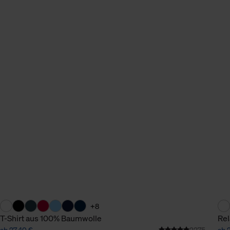
n Daten.
hen Daten finden Sie in
+8
T-Shirt aus 100% Baumwolle
Rel
ab 27,40 €
2275
ab 