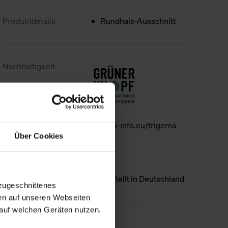
Produktdetails
Rundhals-Ausschnitt
Nachhaltigkeit
www.gk-info.eu/trigema
Über Cookies
Ursprungsland
Hergestellt in Deutschland
zugeschnittenes
en auf unseren Webseiten
auf welchen Geräten nutzen.
Weniger Details