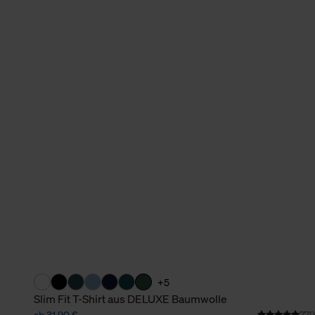
verbundene Verwendung der 
Weitere Informationen über C
unserer Datenschutzerklärun
+5
Slim Fit T-Shirt aus DELUXE Baumwolle
ab 31,90 €
779