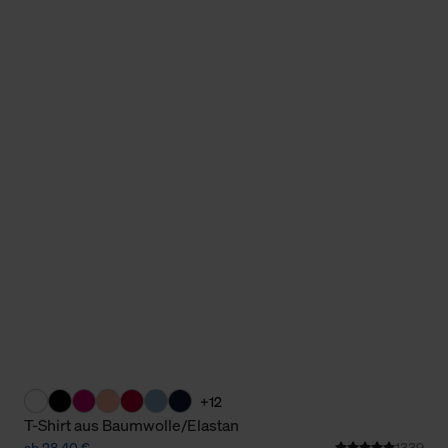
Cookies sowie die bis zum Zeitpunkt der Änderung gesammelte
ookies und Web-Technologien sowie die Nutzung Ihrer persönlic
g.
+12
T-Shirt aus Baumwolle/Elastan
ab 28,40 €
1339