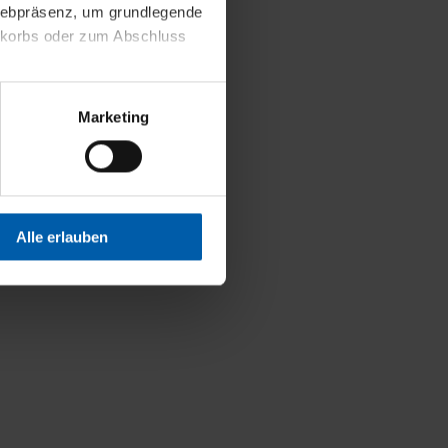
 Webpräsenz, um grundlegende
nkorbs oder zum Abschluss
altens und Ihres Profils
Marketing
Webpräsenz speichern wir
 etwa unsere
en zu können.
isiertes Einkaufserlebnis
Alle erlauben
festlegen, die Sie erlauben
 nur die notwendigen Cookies
es und ihren
einsehen. Über den
en. Ihre Einwilligung ist
 Wirkung für die Zukunft
tellungen und die damit