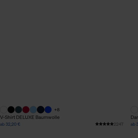
+8
V-Shirt DELUXE Baumwolle
Dam
ab 32,20 €
2247
ab 