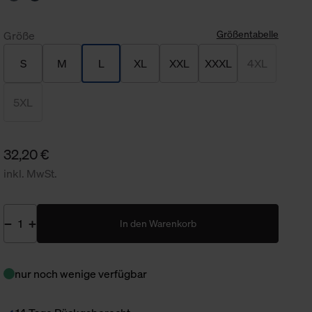
Größentabelle
Größe
S
M
L
XL
XXL
XXXL
4XL
5XL
32,20 €
inkl. MwSt.
In den Warenkorb
nur noch wenige verfügbar