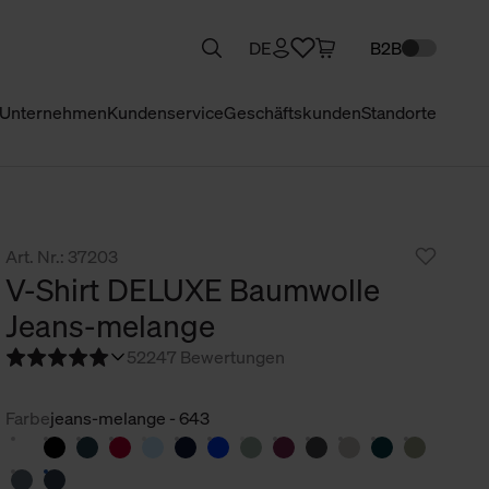
DE
B2B
Unternehmen
Kundenservice
Geschäftskunden
Standorte
Art. Nr.: 37203
V-Shirt DELUXE Baumwolle
Jeans-melange
5
2247 Bewertungen
Farbe
jeans-melange - 643