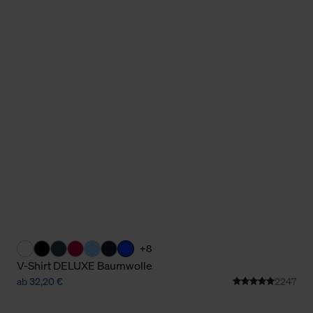
+8
V-Shirt DELUXE Baumwolle
ab 32,20 €
2247