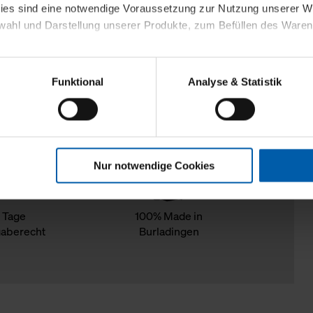
kies sind eine notwendige Voraussetzung zur Nutzung unserer
wahl und Darstellung unserer Produkte, zum Befüllen des Ware
sierter Angebote, Anzeigen und Inhalte aufgrund Ihres Nutzerverh
Funktional
Analyse & Statistik
stik- und Tracking-Zwecke zur Analyse und Optimierung unserer 
en. Diese übermitteln wir in anonymisierter Form an Dritte wie
 auch außerhalb unserer Webseiten ausgewählte Werbung anzeig
n", damit wir alle Cookies und Web-Technologien für Ihr personal
Nur notwendige Cookies
eweiligen Schaltflächen können Sie die Arten der Cookies selbst 
es mit einem Klick auf „Auswahl erlauben“ bestätigen. Fall Sie
wir lediglich die erwähnten technisch erforderlichen Cookies.
 Tage
100% Made in
aberecht
Burladingen
ahren Sie weiterführende Informationen über die jeweiligen Cooki
 Cookies“ können Sie allgemeine Informationen über Cookies 
llungen“ können Sie jederzeit Ihre Einwilligungserklärung anpass
die Nutzung der Webseite nicht erforderlich und kann jederzeit mit
Einwilligung hat jedoch keine Auswirkung auf die bisherigen Eins