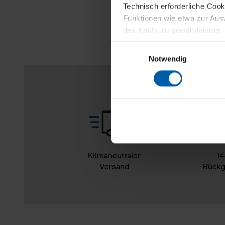
Technisch erforderliche Coo
Funktionen wie etwa zur Aus
des Kaufs zu gewährleisten.
Einwilligungsauswahl
Für die Darstellung personali
Notwendig
sowie für Marketing-, Stati
personenbezogene Information
Marketingpartner, um Ihnen
Klicken Sie auf "Alle erlaube
verwenden dürfen. Über die j
oder ablehnen möchten und di
erlauben möchten, verwenden 
Klimaneutraler
14
Versand
Rückg
Über den Reiter „Details“ erf
Verwendungszweck. Bei „Über
Menüpunkt „Datenschutzeinste
grundsätzlich freiwillig, für 
widerrufen. Der Widerruf der 