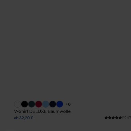
+8
V-Shirt DELUXE Baumwolle
ab 32,20 €
2247