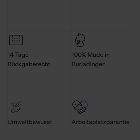
allgemeine Informationen über Cookies einsehen. Über
den Menüpunkt „Datenschutzeinstellungen“ können Sie
jederzeit Ihre Einwilligungserklärung anpassen. Ihre
Einwilligung ist grundsätzlich freiwillig, für die Nutzung
der Webseite nicht erforderlich und kann jederzeit mit
Wirkung für die Zukunft widerrufen. Der Widerruf der
Einwilligung hat jedoch keine Auswirkung auf die
14 Tage
100% Made in
bisherigen Einstellungen und die damit verbundene
Rückgaberecht
Burladingen
Verwendung der Cookies sowie die bis zum Zeitpunkt der
Änderung gesammelten Daten.
Weitere Informationen über Cookies und Web-
Technologien sowie die Nutzung Ihrer persönlichen Daten
finden Sie in unserer Datenschutzerklärung.
Umweltbewusst
Arbeitsplatzgarantie