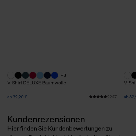
+8
V-Shirt DELUXE Baumwolle
V-Sh
ab 32,20 €
2247
ab 32,
Kundenrezensionen
Hier finden Sie Kundenbewertungen zu