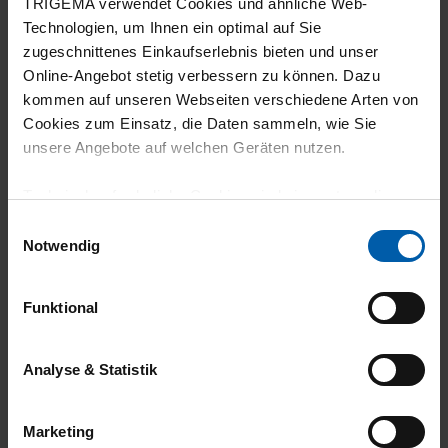
24.07.2026
TRIGEMA verwendet Cookies und ähnliche Web-
Technologien, um Ihnen ein optimal auf Sie
5
zugeschnittenes Einkaufserlebnis bieten und unser
T-Shirt hat eine sehr gute Qualität. Es hält
Online-Angebot stetig verbessern zu können. Dazu
kommen auf unseren Webseiten verschiedene Arten von
viele Wäschen ohne Qualitätsverlust aus.
Cookies zum Einsatz, die Daten sammeln, wie Sie
unsere Angebote auf welchen Geräten nutzen.
Technisch erforderliche Cookies sind eine notwendige
23.07.2026
Voraussetzung zur Nutzung unserer Webpräsenz, um
Einwilligungsauswahl
grundlegende Funktionen wie etwa zur Auswahl und
Notwendig
5
Darstellung unserer Produkte, zum Befüllen des
Das TShrt ist genauso wie wir es gewollt
Warenkorbs oder zum Abschluss des Kaufs zu
Funktional
gewährleisten.
haben.
Für die Darstellung personalisierter Angebote, Anzeigen
Analyse & Statistik
und Inhalte aufgrund Ihres Nutzerverhaltens und Ihres
Profils sowie für Marketing-, Statistik- und Tracking-
23.07.2026
Marketing
Zwecke zur Analyse und Optimierung unserer