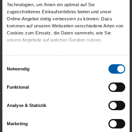
5
Technologien, um Ihnen ein optimal auf Sie
zugeschnittenes Einkaufserlebnis bieten und unser
T-Shirt hat eine sehr gute Qualität. Es hält
Online-Angebot stetig verbessern zu können. Dazu
viele Wäschen ohne Qualitätsverlust aus.
kommen auf unseren Webseiten verschiedene Arten von
Cookies zum Einsatz, die Daten sammeln, wie Sie
unsere Angebote auf welchen Geräten nutzen.
Technisch erforderliche Cookies sind eine notwendige
23.07.2026
Voraussetzung zur Nutzung unserer Webpräsenz, um
Einwilligungsauswahl
5
grundlegende Funktionen wie etwa zur Auswahl und
Notwendig
Darstellung unserer Produkte, zum Befüllen des
Das TShrt ist genauso wie wir es gewollt
Warenkorbs oder zum Abschluss des Kaufs zu
haben.
Funktional
gewährleisten.
Für die Darstellung personalisierter Angebote, Anzeigen
Analyse & Statistik
und Inhalte aufgrund Ihres Nutzerverhaltens und Ihres
Profils sowie für Marketing-, Statistik- und Tracking-
23.07.2026
Marketing
Zwecke zur Analyse und Optimierung unserer
4
Webpräsenz speichern wir personenbezogene