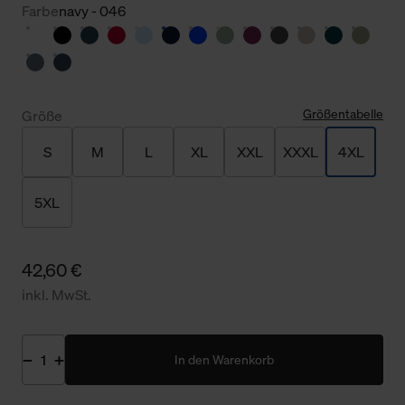
Farbe
navy - 046
Größentabelle
Größe
S
M
L
XL
XXL
XXXL
4XL
5XL
42,60 €
inkl. MwSt.
In den Warenkorb