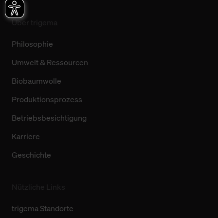
Über trigema
Philosophie
Umwelt & Ressourcen
Biobaumwolle
Produktionsprozess
Betriebsbesichtigung
Karriere
Geschichte
Nützliche Links
trigema Standorte