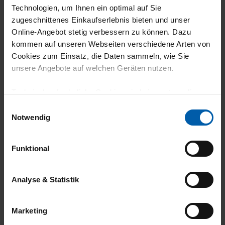
5
Technologien, um Ihnen ein optimal auf Sie
zugeschnittenes Einkaufserlebnis bieten und unser
T-Shirt hat eine sehr gute Qualität. Es hält
Online-Angebot stetig verbessern zu können. Dazu
viele Wäschen ohne Qualitätsverlust aus.
kommen auf unseren Webseiten verschiedene Arten von
Cookies zum Einsatz, die Daten sammeln, wie Sie
unsere Angebote auf welchen Geräten nutzen.
Technisch erforderliche Cookies sind eine notwendige
23.07.2026
Voraussetzung zur Nutzung unserer Webpräsenz, um
Einwilligungsauswahl
5
grundlegende Funktionen wie etwa zur Auswahl und
Notwendig
Darstellung unserer Produkte, zum Befüllen des
Das TShrt ist genauso wie wir es gewollt
Warenkorbs oder zum Abschluss des Kaufs zu
haben.
Funktional
gewährleisten.
Für die Darstellung personalisierter Angebote, Anzeigen
Analyse & Statistik
und Inhalte aufgrund Ihres Nutzerverhaltens und Ihres
Profils sowie für Marketing-, Statistik- und Tracking-
23.07.2026
Marketing
Zwecke zur Analyse und Optimierung unserer
4
Webpräsenz speichern wir personenbezogene