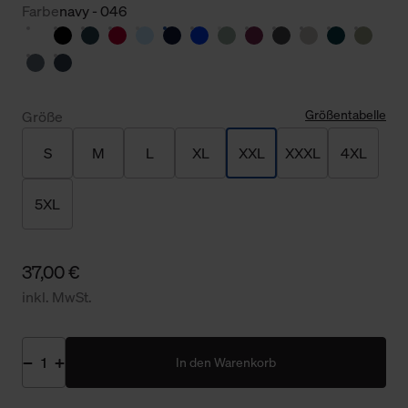
Farbe
navy - 046
Größentabelle
Größe
S
M
L
XL
XXL
XXXL
4XL
5XL
37,00 €
inkl. MwSt.
In den Warenkorb