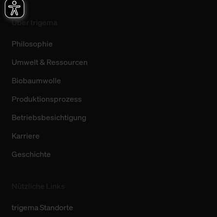
Über trigema
Philosophie
Umwelt & Ressourcen
Biobaumwolle
Produktionsprozess
Betriebsbesichtigung
Karriere
Geschichte
Nützliche Links
trigema Standorte