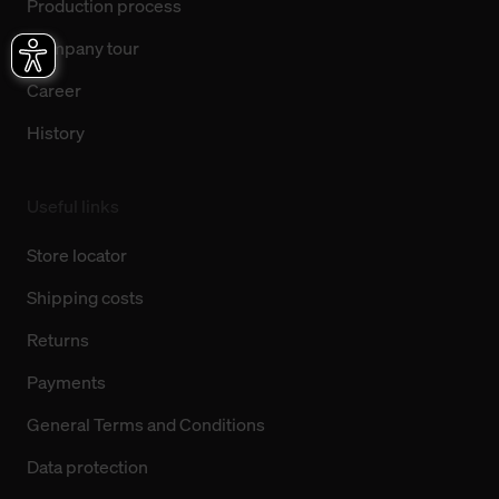
Production process
Company tour
Career
History
Useful links
Store locator
Shipping costs
Returns
Payments
General Terms and Conditions
Data protection