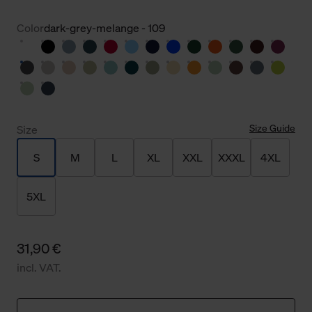
Color
dark-grey-melange - 109
Size Guide
Size
S
M
L
XL
XXL
XXXL
4XL
5XL
31,90 €
incl. VAT.