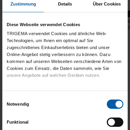
Zustimmung
Details
Über Cookies
+21
T-Shirt DELUXE Cotton
T-Shi
Diese Webseite verwendet Cookies
from 31,90 €
from 3
TRIGEMA verwendet Cookies und ähnliche Web-
Technologien, um Ihnen ein optimal auf Sie
zugeschnittenes Einkaufserlebnis bieten und unser
Online-Angebot stetig verbessern zu können. Dazu
kommen auf unseren Webseiten verschiedene Arten von
Cookies zum Einsatz, die Daten sammeln, wie Sie
unsere Angebote auf welchen Geräten nutzen.
Technisch erforderliche Cookies sind eine notwendige
climate-neutral
Family business
Voraussetzung zur Nutzung unserer Webpräsenz, um
Einwilligungsauswahl
shipping
grundlegende Funktionen wie etwa zur Auswahl und
Notwendig
Darstellung unserer Produkte, zum Befüllen des
Warenkorbs oder zum Abschluss des Kaufs zu
Funktional
gewährleisten.