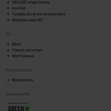
DELUXE single jersey
Iron hot
Tumble dry at low temperature
Machine wash 60°
Fit
Basic
Classic cut unisex
Short sleeve
Product details
Round-neck
Sustainability