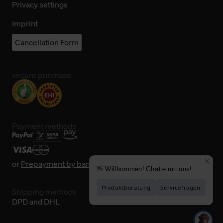
Privacy settings
Imprint
Cancellation Form
secure purchase
Payment methods
or
Prepayment by bank transfer
Shipping methods
DPD and DHL