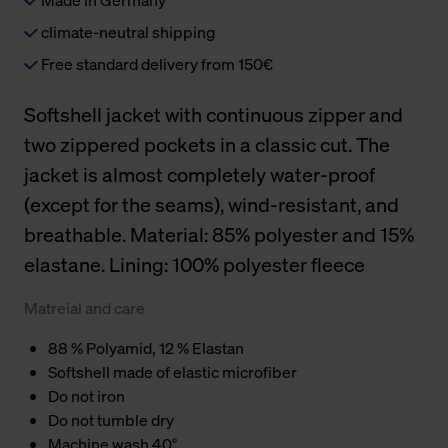
climate-neutral shipping
Free standard delivery from 150€
Softshell jacket with continuous zipper and
two zippered pockets in a classic cut. The
jacket is almost completely water-proof
(except for the seams), wind-resistant, and
breathable. Material: 85% polyester and 15%
elastane. Lining: 100% polyester fleece
Matreial and care
88 % Polyamid, 12 % Elastan
Softshell made of elastic microfiber
Do not iron
Do not tumble dry
Machine wash 40°