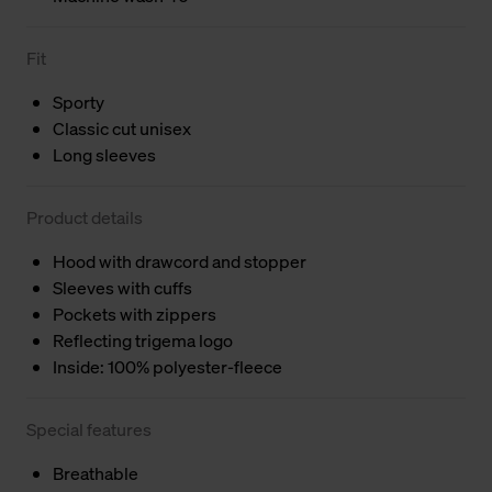
Fit
Sporty
Classic cut unisex
Long sleeves
Product details
Hood with drawcord and stopper
Sleeves with cuffs
Pockets with zippers
Reflecting trigema logo
Inside: 100% polyester-fleece
Special features
Breathable