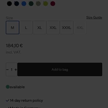
Size Guide
Size
M
L
XL
XXL
XXXL
4XL
184,10 €
incl. VAT.
Add to bag
available
14 day return policy
Made in Germany