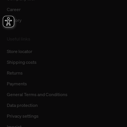
Career
History
Useful links
Store locator
Shipping costs
Returns
Payments
General Terms and Conditions
Data protection
Privacy settings
Imprint