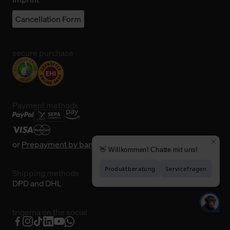
Cancellation Form
secure purchase
Payment methods
or
Prepayment by bank transfer
Shipping methods
DPD and DHL
trigema on the social